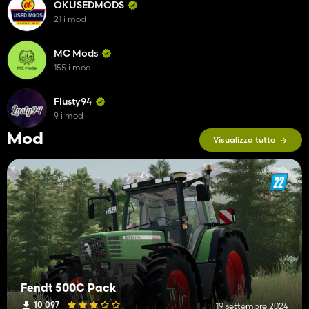
OKUSEDMODS
21 i mod
MC Mods
155 i mod
Flusty94
9 i mod
Mod
Visualizza tutto
Fendt 500C Pack
10 097
19 settembre 2024