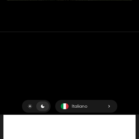
Contatto
Aiuto
Termini di servizio
politica sulla riservatezza
Gestisci i cookie
Italiano
Copyright © 2018-2026
King UP SAS
. Tutti i diritti riservati.