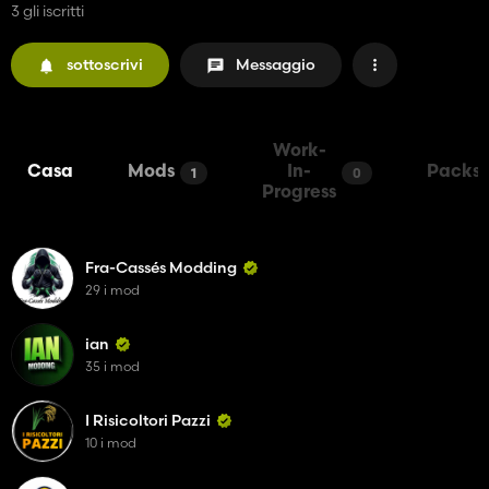
3 gli iscritti
sottoscrivi
Messaggio
Work-
Casa
Mods
In-
Packs
1
0
Progress
Fra-Cassés Modding
29 i mod
ian
35 i mod
I Risicoltori Pazzi
10 i mod