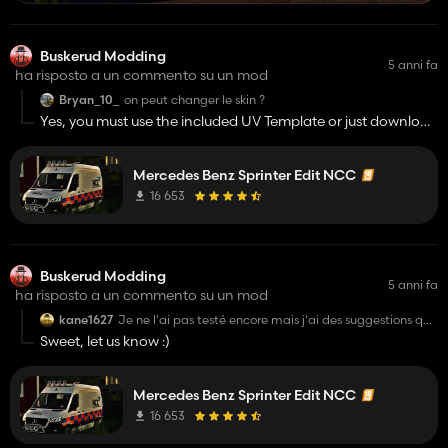
Buskerud Modding
5 anni fa
ha risposto a un commento su un mod
Bryan_10_
on peut changer le skin ?
Yes, you must use the included UV Template or just download
the orginal mod (
https://fs19.net/farming-simulator-2019-
mods/vehicles/mercedes-benz-sprinter-mk4-v0-5/
) And
Mercedes Benz Sprinter Edit NCC
use the template there :D
16 653
Buskerud Modding
5 anni fa
ha risposto a un commento su un mod
kane1627
Je ne l'ai pas testé encore mais j'ai des suggestions que
je mettrais une fois testé mais en tout cas merci
Sweet, let us know :)
Mercedes Benz Sprinter Edit NCC
16 653