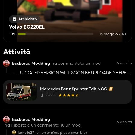
Archiviato
Volvo EC220EL
10%
13 maggio 2021
Attività
Buskerud Modding
ha commentato un mod
5 anni fa
---- UPDATED VERSION WILL SOON BE UPLOADED HERE --
---
Old Version is currentely working
Mercedes Benz Sprinter Edit NCC
16 653
31.05.21
Buskerud Modding
5 anni fa
ha risposto a un commento su un mod
kane1627
le fichier n'est plus disponible?