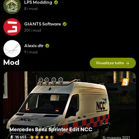
LPS Modding
8 i mod
GIANTS Software
201 i mod
Alexis dtr
9 i mod
Mod
Visualizza tutto
Mercedes Benz Sprinter Edit NCC
16 653
14 maggio 2021