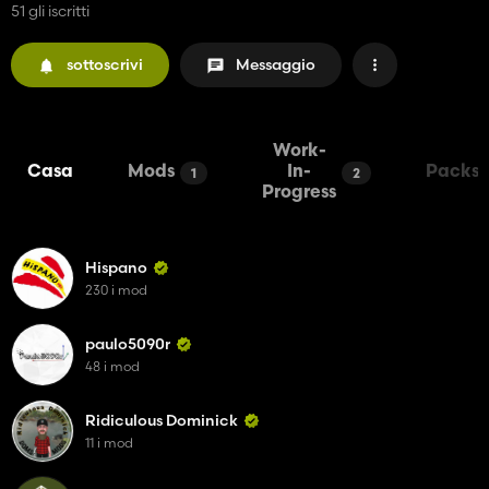
51 gli iscritti
sottoscrivi
Messaggio
Work-
Casa
Mods
In-
Packs
1
2
Progress
Hispano
230 i mod
paulo5090r
48 i mod
Ridiculous Dominick
11 i mod