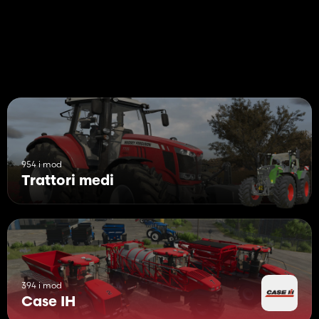
954 i mod
Trattori medi
394 i mod
Case IH