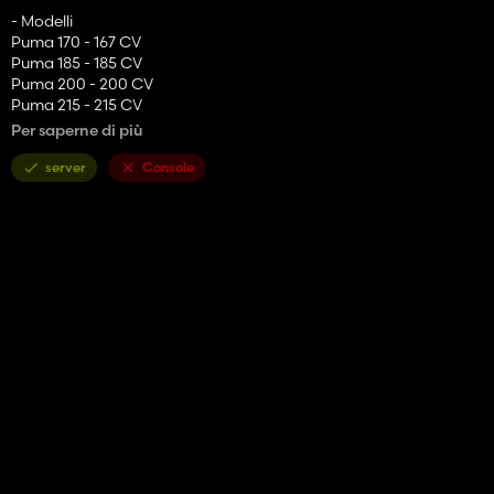
- Modelli
Puma 170 - 167 CV
Puma 185 - 185 CV
Puma 200 - 200 CV
Puma 215 - 215 CV
Puma 230 - 238 CV
Per saperne di più
- Ruote:
server
Console
TRELLEBORG, MICHELIN, MITAS, VREDESTEIN, CONTINENTAL,
BKT, NOKIAN
- configurazioni dei fari
- configurazioni tipo fari
- configurazioni di scarico
- configurazioni specchietti cabina
- configurazioni colore cerchio
La Mod è predisposta per l'agricoltura di precisione
(configurazione dei sensori del raccolto) e il controllo interattivo