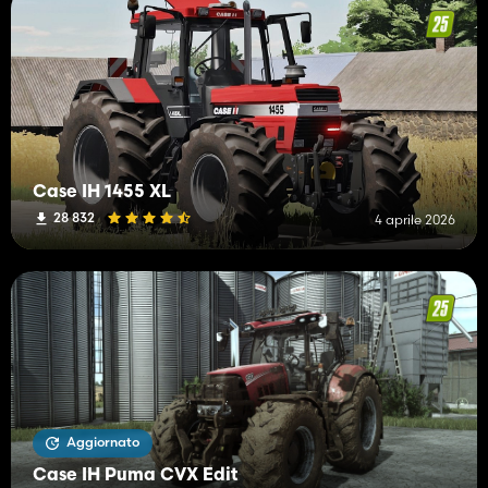
Case IH 1455 XL
28 832
4 aprile 2026
Aggiornato
Case IH Puma CVX Edit