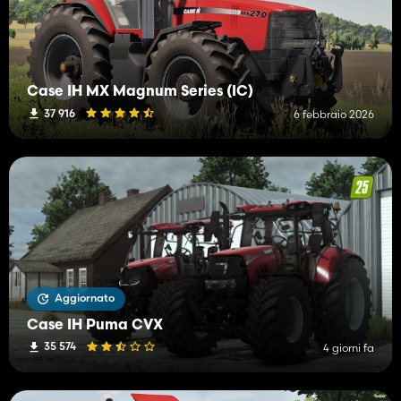
Case IH MX Magnum Series (IC)
37 916
6 febbraio 2026
Aggiornato
Case IH Puma CVX
35 574
4 giorni fa