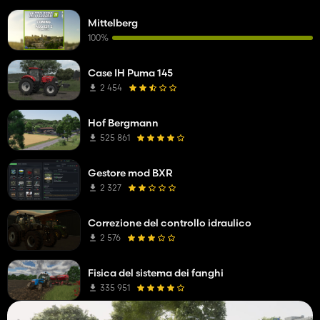
Mittelberg
100%
Case IH Puma 145
2 454
Hof Bergmann
525 861
Gestore mod BXR
2 327
Correzione del controllo idraulico
2 576
Fisica del sistema dei fanghi
335 951