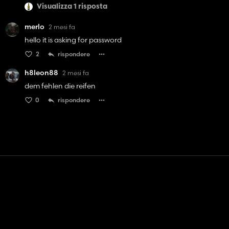
Visualizza 1 risposta
merlo
2 mesi fa
hello it is asking for password
2
rispondere
h8leon88
2 mesi fa
dem fehlen die reifen
0
rispondere
Contatto
Aiuto
Termini di servizio