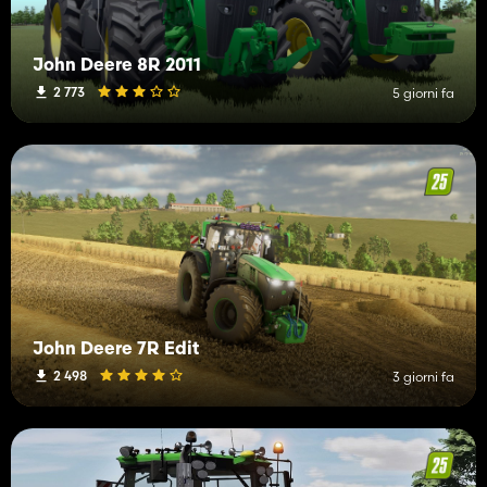
John Deere 8R 2011
2 773
5 giorni fa
John Deere 7R Edit
2 498
3 giorni fa