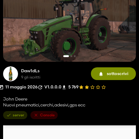
Daw1dLs
sottoscrivi
9 gli iscritti
11 maggio 2026
V1.0.0.0
5 769
John Deere
Nuovi pneumatici,cerchi,adesivi,gps ecc
server
Console