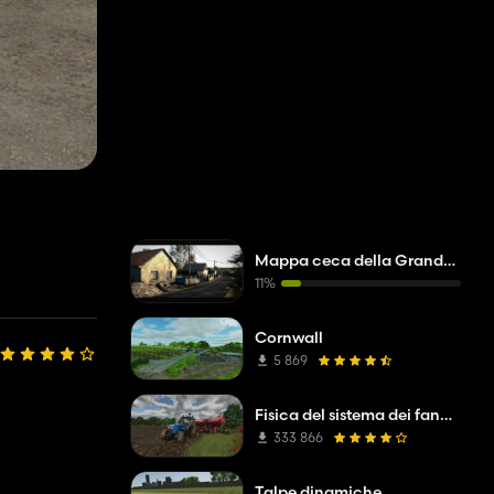
Mappa ceca della Grande Araldica
11%
Cornwall
5 869
Fisica del sistema dei fanghi
333 866
Talpe dinamiche