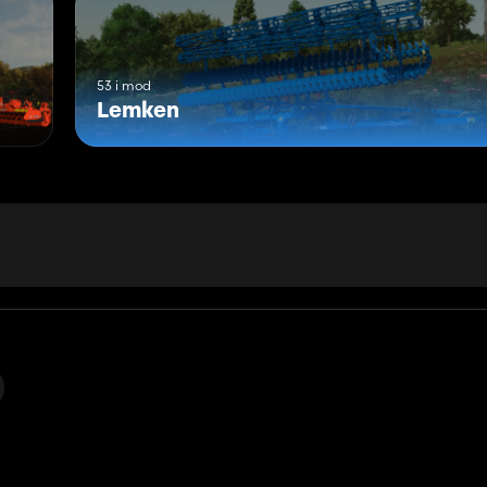
53 i mod
Lemken