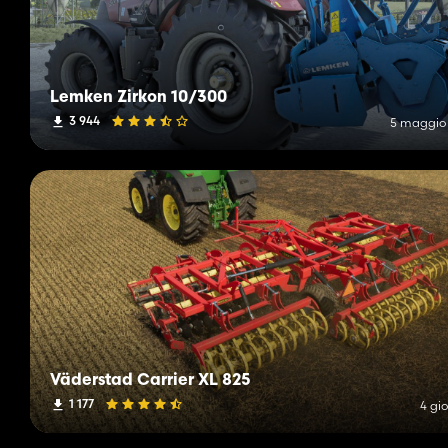
Lemken Zirkon 10/300
3 944
5 maggio
Väderstad Carrier XL 825
1 177
4 gio