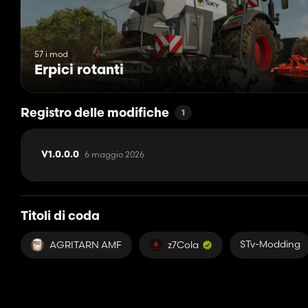
57 i mod
Erpici rotanti
Registro delle modifiche
1
6 maggio 2026
V1.0.0.0
Titoli di coda
STv-Modding
AGRITARN AMF
z7Cola