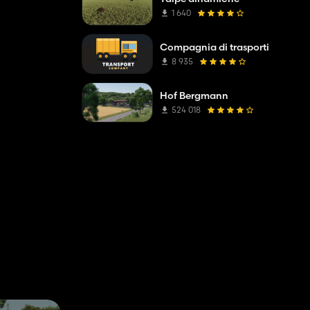
1 640
Compagnia di trasporti
8 935
Hof Bergmann
524 018