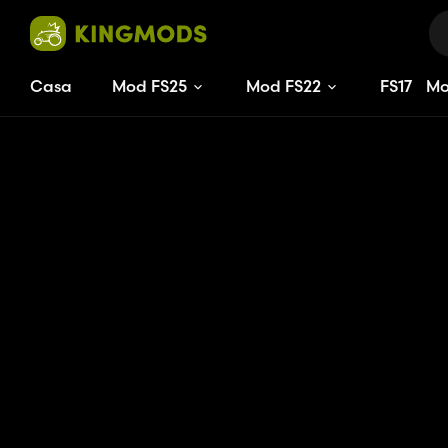
Casa
Mod FS25
Mod FS22
FS
17
M