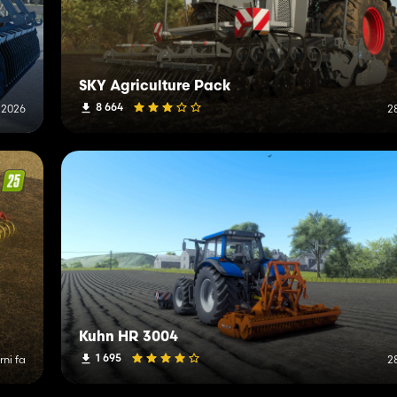
SKY Agriculture Pack
8 664
 2026
2
Kuhn HR 3004
1 695
rni fa
2