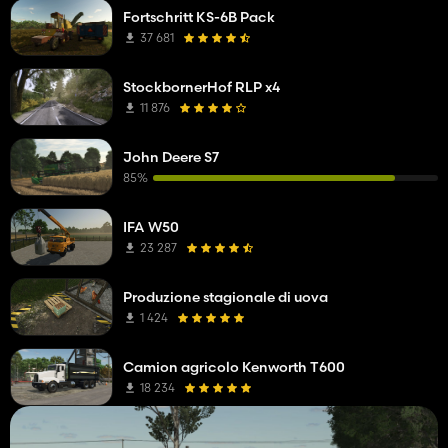
Fortschritt KS-6B Pack
37 681
StockbornerHof RLP x4
11 876
John Deere S7
85%
IFA W50
23 287
Produzione stagionale di uova
1 424
Camion agricolo Kenworth T600
18 234