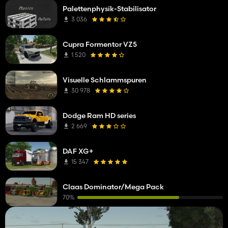
Palettenphysik-Stabilisator
3 036
Cupra Formentor VZ5
1 520
Visuelle Schlammspuren
30 978
Dodge Ram HD series
2 669
DAF XG+
15 347
Claas Dominator/Mega Pack
70%