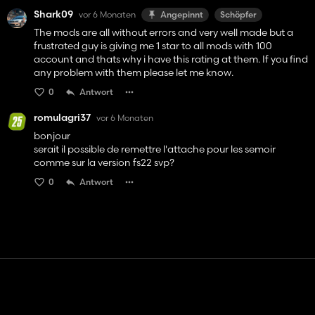
Shark09
vor 6 Monaten
Angepinnt
Schöpfer
The mods are all without errors and very well made but a
frustrated guy is giving me 1 star to all mods with 100
account and thats why i have this rating at them. If you find
any problem with them please let me know.
0
Antwort
romulagri37
vor 6 Monaten
bonjour
serait il possible de remettre l'attache pour les semoir
comme sur la version fs22 svp?
0
Antwort