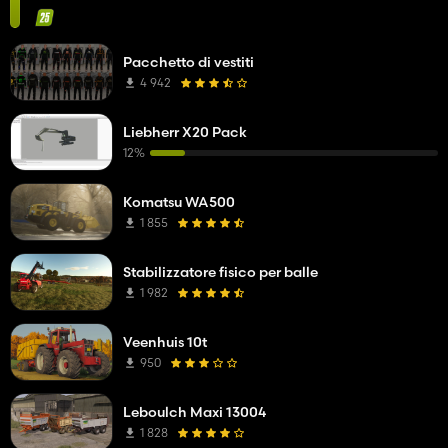
Pacchetto di vestiti
4 942
Liebherr X20 Pack
12%
Komatsu WA500
1 855
Stabilizzatore fisico per balle
1 982
Veenhuis 10t
950
Leboulch Maxi 13004
1 828