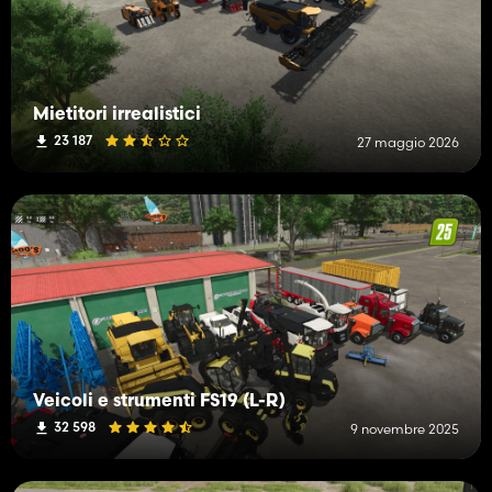
Mietitori irrealistici
23 187
27 maggio 2026
Veicoli e strumenti FS19 (L-R)
32 598
9 novembre 2025