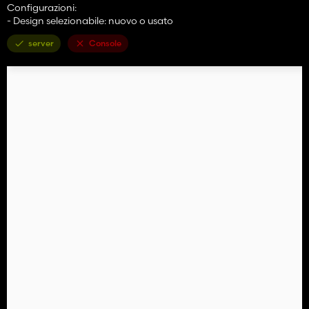
Configurazioni:
- Design selezionabile: nuovo o usato
server
Console