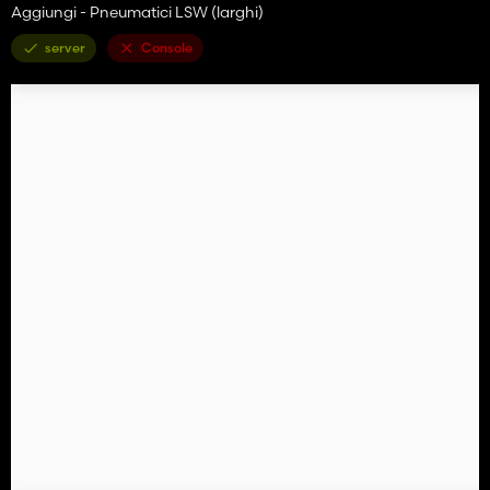
Aggiungi - Pneumatici LSW (larghi)
server
Console