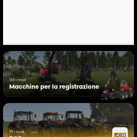
Prezzo: $ 8.000
Pinza per tronchi Jcb 8030
Categoria: Attrezzi per escavatori
Prezzo: $ 4.000
Caratteristiche:
- Apertura della porta
- Opzioni colore
- Opzioni del faro stroboscopico
- Controlli animati
- Dashboard animate
- Compatibile con i comandi easy arm
136 i mod
Macchine per la registrazione
79 i mod