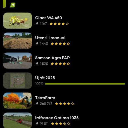
Claas WA 450
1 167
Utensili manuali
1 443
Samson Agro FAP
1 520
Újrét 2025
100%
TerraFarm
268 742
Irrifrance Optima 1036
19 811