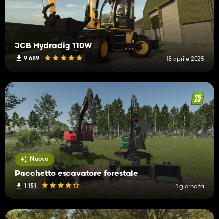
JCB Hydradig 110W
9 689
18 aprile 2025
Nuovo
Pacchetto escavatore forestale
1 151
1 giorno fa