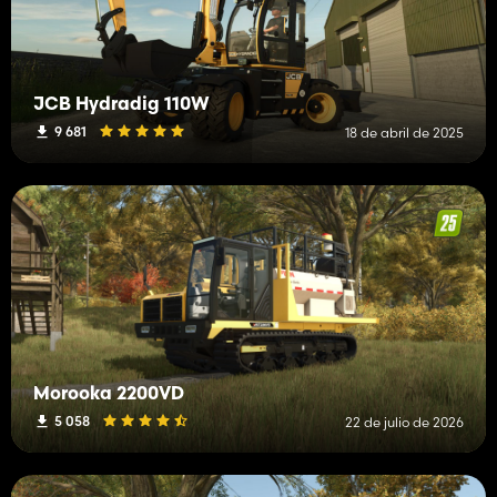
JCB Hydradig 110W
9 681
18 de abril de 2025
Morooka 2200VD
5 058
22 de julio de 2026