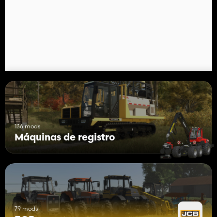
Precio: $8,000
Agarrador de troncos Jcb 8030
Categoría: Herramientas de excavadora
Precio: $4,000
Características:
- Apertura de puerta
- Opciones de color
- Opciones de baliza estroboscópica
- Controles animados
- Paneles de control animados
- Compatible con controles de brazo sencillos
136 mods
Máquinas de registro
79 mods