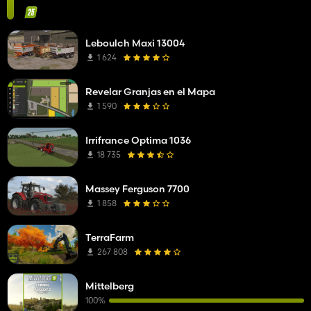
Leboulch Maxi 13004
1 624
Revelar Granjas en el Mapa
1 590
Irrifrance Optima 1036
18 735
Massey Ferguson 7700
1 858
TerraFarm
267 808
Mittelberg
100%