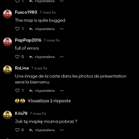
1
rispondere
think, but always show up and work if you have a little
patience due to the irregularity of the shape. This is a large
Fusco1980
7 mesi fa
map with a lot of detail, and you will need a fairly powerful
system to run. greatly optimized as both my 7900xtx and
The map is quite bugged.
my baby laptop 4060 gpu run this at 60 fps + on all ULTRA
1
rispondere
settings @ 200% views. I'm quite impressed with this map.
Keep up the good work.
PapPap2016
7 mesi fa
full of errors
0
rispondere
RsLine
7 mesi fa
Une image de la carte dans les photos de présentation
serai la bienvenu.
1
rispondere
Visualizza 2 risposte
Kris78
7 mesi fa
Jak tą mapkę można pobrać ?
0
rispondere