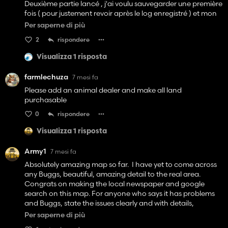
Deuxième partie lancé , j'ai voulu sauvegarder une première
fois ( pour justement revoir après le log enregistré ) et mon
PC a mis 30 minutes pour sauvegarder ...
Per saperne di più
Une fois la partie quitté , je regarde le log , 5 erreurs et des
2
rispondere
warnings à ne plus pouvoir les compter tellement qu'il y en
a , on comprend vite pourquoi le PC n'arrive plus à gérer sur
Visualizza 1 risposta
ce genre de map ...
farmlechuza
7 mesi fa
Bref , joli map mais injouable dans l'état actuel .
Please add an animal dealer and make all land
purchasable
0
rispondere
Visualizza 1 risposta
Army1
7 mesi fa
Absolutely amazing map so far. I have yet to come across
any Buggs, beautiful, amazing detail to the real area.
Congrats on making the local newspaper and google
search on this map. For anyone who says it has problems
and Buggs, state the issues clearly and with details,
because I have yet to come across one. Only thing i have
Per saperne di più
noticed, some of the fields for AI gps, take some time to