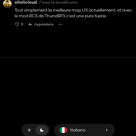
oliolicloud
7 mesi fa
(modificato)
Tout simplement la meilleure map US actuellement, et avec
le mod RCS de ThundRFS c'est une pure tuerie
0
rispondere
Contatto
Aiuto
Termini di servizio
politica sulla riservatezza
Gestisci i cookie
Italiano