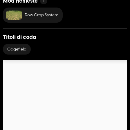
Mod richieste
1
Row Crop System
Titoli di coda
Gagefield