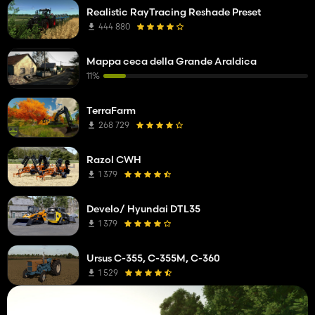
Realistic RayTracing Reshade Preset
444 880
Mappa ceca della Grande Araldica
11%
TerraFarm
268 729
Razol CWH
1 379
Develo/ Hyundai DTL35
1 379
Ursus C-355, C-355M, C-360
1 529