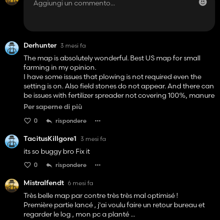
Derhunter
3 mesi fa
The map is absolutely wonderful. Best US map for small
farming in my opinion.
I have some issues that plowing is not required even the
setting is on. Also field stones do not appear. And there can
be issues with fertilizer spreader not covering 100%, manure
and slurry cover 100%.
Per saperne di più
Even with these issues I am 200+ hours on this map. The
0
rispondere
landscape and immersion is so nice!
Thank you for this masterpiece.
TacitusKillgore1
3 mesi fa
its so buggy bro Fix it
0
rispondere
Mistralfendt
6 mesi fa
Très belle map par contre très très mal optimisé !
Première partie lancé , j'ai voulu faire un retour bureau et
regarder le log , mon pc a planté ...