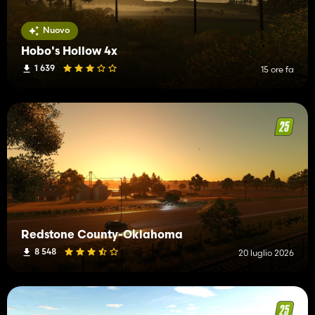
Nuovo
Hobo's Hollow 4x
1 639
15 ore fa
Redstone County-Oklahoma
8 548
20 luglio 2026