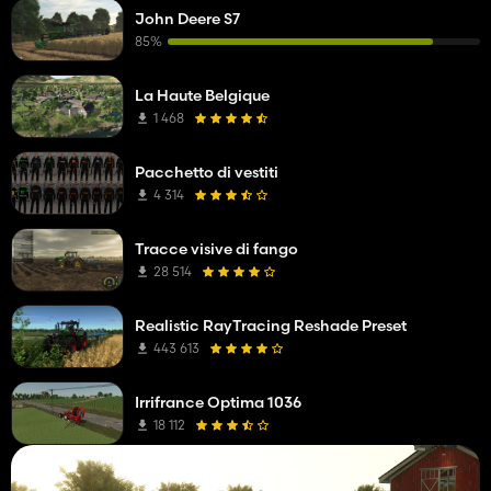
John Deere S7
85%
La Haute Belgique
1 468
Pacchetto di vestiti
4 314
Tracce visive di fango
28 514
Realistic RayTracing Reshade Preset
443 613
Irrifrance Optima 1036
18 112