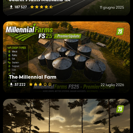
Judith Plains Montana 4X
187 527
11 giugno 2025
The Millennial Farm
37 222
22 luglio 2026