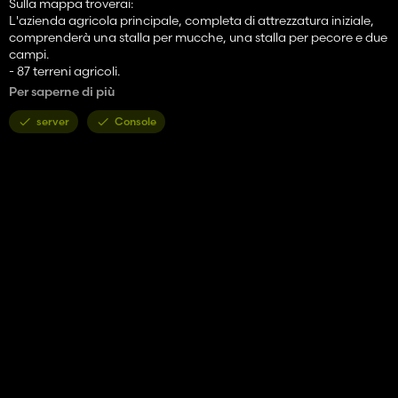
Sulla mappa troverai:
L'azienda agricola principale, completa di attrezzatura iniziale,
comprenderà una stalla per mucche, una stalla per pecore e due
campi.
- 87 terreni agricoli.
- 79 campi, da piccoli a grandi. 5 campi in erba.
Per saperne di più
- 1 piccolo bosco e 1 grande bosco.
- Presenta la mappa standard BGA.
server
Console
- Traffico
- Pedoni
- Treno per consegnare la tua merce (Punto Vendita Treno).
Produzione disponibile:
- Segheria
- Azienda lattiero-casearia
- Produttore di corde
- Conservificio
- Negozio di sartoria
- Fabbrica di cemento
- Costruttore di barili
- Panetteria
- Mulino per cereali
- Frantoio