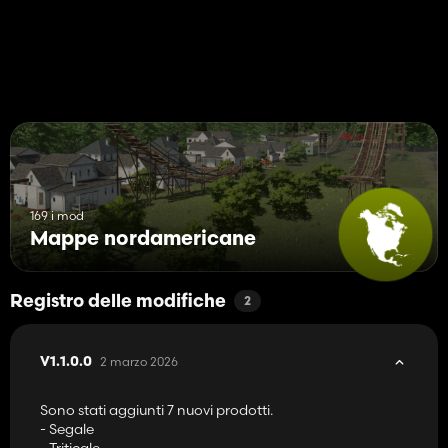
Luoghi da costruire:
Museo del Granaio
Ti auguro tanto divertimento su questa mappa.
169 i mod
Mappe nordamericane
Registro delle modifiche
2
2 marzo 2026
V1.1.0.0
Sono stati aggiunti 7 nuovi prodotti.
- Segale
- Triticale