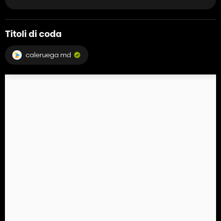
Titoli di coda
caleruega md