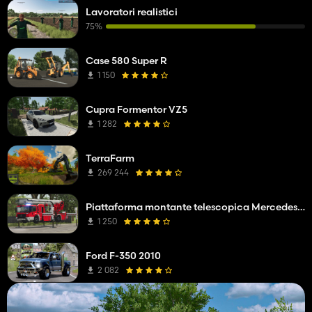
Lavoratori realistici
75%
Case 580 Super R
1 150
Cupra Formentor VZ5
1 282
TerraFarm
269 244
Piattaforma montante telescopica Mercedes Benz Econic WISS
1 250
Ford F-350 2010
2 082