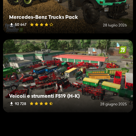
Mercedes-Benz Trucks Pack
50 647
28 luglio 2026
Veicoli e strumenti FS19 (H-K)
92 728
28 giugno 2025