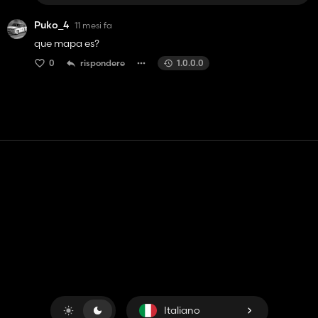
Puko_4
11 mesi fa
que mapa es?
0
rispondere
1.0.0.0
Contatto
Aiuto
Termini di servizio
politica sulla riservatezza
Gestisci i cookie
Italiano