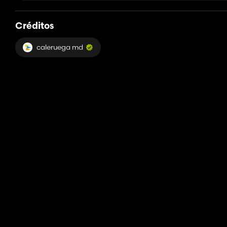
Créditos
caleruega md