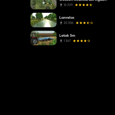
16 229
Lanrelas
20 306
Letak 3m
1 367