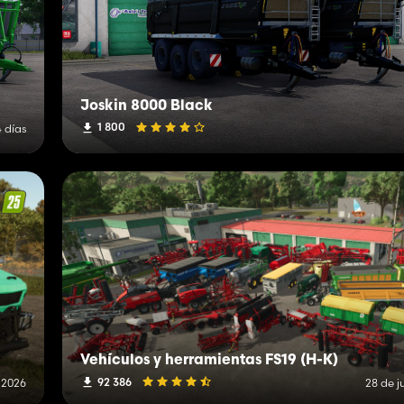
Joskin 8000 Black
1 800
 días
Vehículos y herramientas FS19 (H-K)
92 386
e 2026
28 de j