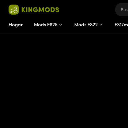
Hogar
Mods FS25
Mods FS22
FS
17
m