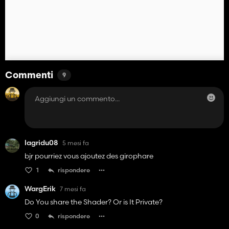
Commenti
9
lagridu08
5 mesi fa
bjr pourriez vous ajoutez des girophare
1
rispondere
WargErik
7 mesi fa
Do You share the Shader? Or is It Private?
0
rispondere