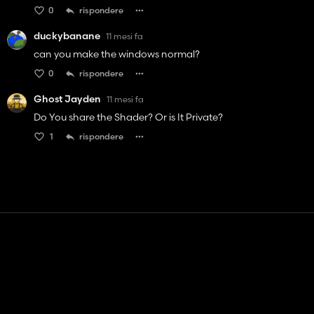
0
rispondere
duckybanane
11 mesi fa
can you make the windows normal?
0
rispondere
Ghost Jayden
11 mesi fa
Do You share the Shader? Or is It Private?
1
rispondere
Contatto
Aiuto
Termini di servizio