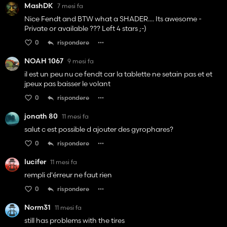
MashDK
7 mesi fa
Nice Fendt and BTW what a SHADER.... Its awesome -
Private or available ??? Left 4 stars ;-)
0
rispondere
NOAH 1067
9 mesi fa
il est un peu nu ce fendt car la tablette ne setain pas et et
jpeux pas baisser le volant
0
rispondere
jonath 80
11 mesi fa
salut c est possible d ajouter des gyrophares?
0
rispondere
lucifer
11 mesi fa
rempli d'érreur ne faut rien
0
rispondere
Norm31
11 mesi fa
still has problems with the tires