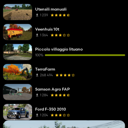
Utensili manuali
1 239
Veenhuis 10t
1 364
Piccolo villaggio lituano
100%
TerraFarm
268 494
Samson Agro FAP
1 284
Ford F-350 2010
1 204