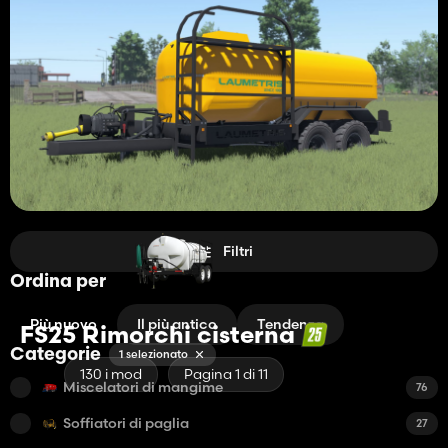
Filtri
Ordina per
Più nuovo
Il più antico
Tendenza
FS25 Rimorchi cisterna
Categorie
1 selezionato
130 i mod
Pagina 1 di 11
Miscelatori di mangime
76
Soffiatori di paglia
27