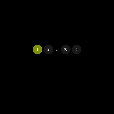
1
2
...
10
Contatto
Aiuto
Termini di servizio