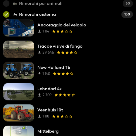
Rimorchi per animali
60
Rimorchi cisterna
130
Ancoraggio del veicolo
1 114
Tracce visive di fango
29 645
New Holland T6
1 140
Lehndorf 4x
2 709
Veenhuis 10t
1 118
Mittelberg