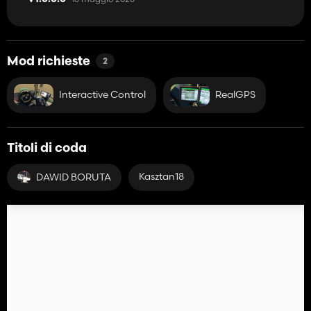
Mod richieste
2
Interactive Control
RealGPS
Titoli di coda
Kasztan18
DAWID BORUTA