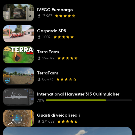
IVECO Eurocargo
17 987
Gaspardo SP8
1 002
Terra Farm
294 172
TerraFarm
86 473
International Harvester 315 Cultimulcher
70%
Guasti di veicoli reali
271 689