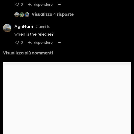
0
rispondere
Visualizza 4 risposte
AgriHarri
2 anni fa
when is the release?
0
rispondere
Visualizza più commenti