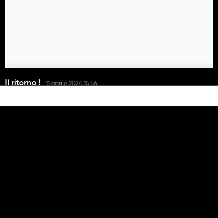
Il ritorno !
11 aprile 2024 15:56
Ciao, è passato un po' di tempo...
-Nuove configurazioni delle ruote
-suoni originali
-Miglioramenti 3D