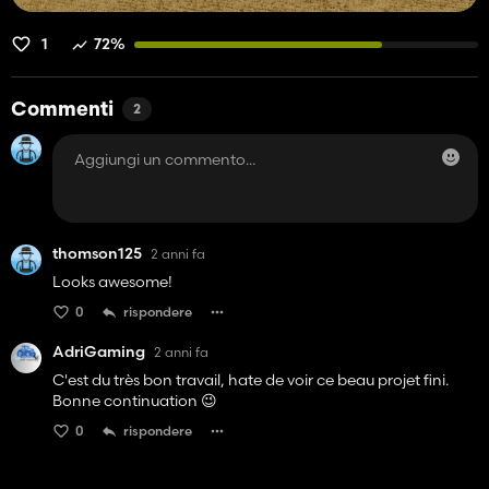
1
72%
Commenti
2
thomson125
2 anni fa
Looks awesome!
0
rispondere
AdriGaming
2 anni fa
C'est du très bon travail, hate de voir ce beau projet fini.
Bonne continuation 😉
0
rispondere