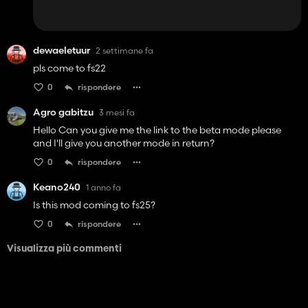
dewaeletuur
2 settimane fa
pls come to fs22
0
rispondere
Agro gabitzu
3 mesi fa
Hello Can you give me the link to the beta mode please
and I'll give you another mode in return?
0
rispondere
Keano240
1 anno fa
Is this mod coming to fs25?
0
rispondere
Visualizza più commenti