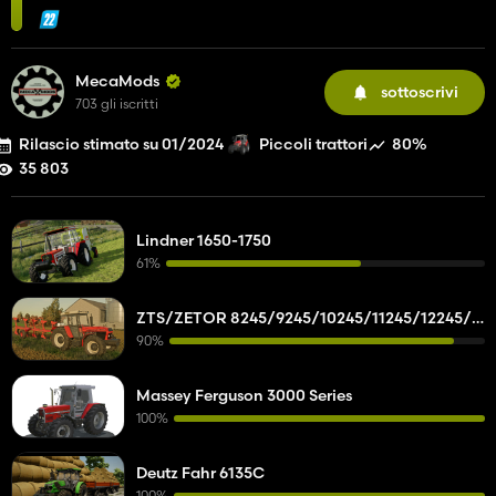
MecaMods
sottoscrivi
703 gli iscritti
Rilascio stimato su 01/2024
80%
Piccoli trattori
35 803
Lindner 1650-1750
61%
ZTS/ZETOR 8245/9245/10245/11245/12245/14245/16245
90%
Massey Ferguson 3000 Series
100%
Deutz Fahr 6135C
100%