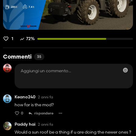
1
72%
Commenti
35
Keano240
2 anni fa
how far is the mod?
0
rispondere
Paddy hai
2 anni fa
Would a sun roof be a thing if u are doing the newer ones ?