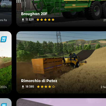
Broughan 20F
11 329
rni fa
2
Rimorchio di Patoz
18 385
e 2024
2 f