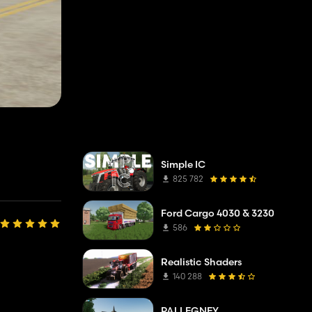
Simple IC
825 782
Ford Cargo 4030 & 3230
586
Realistic Shaders
140 288
PALLEGNEY