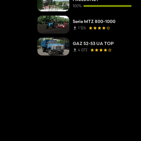
100%
Serie MTZ 800-1000
1 126
GAZ 52-53 UA TOP
4 072