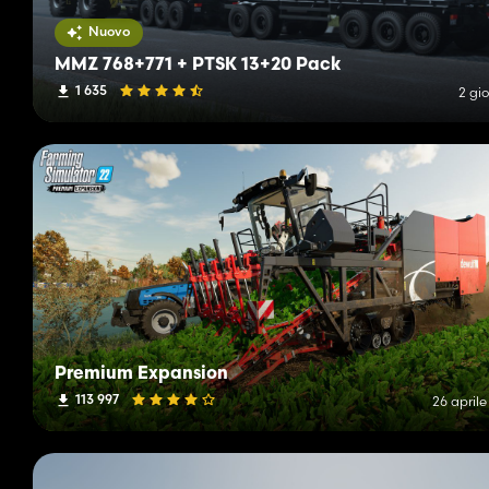
Nuovo
MMZ 768+771 + PTSK 13+20 Pack
1 635
2 gio
Premium Expansion
113 997
26 april