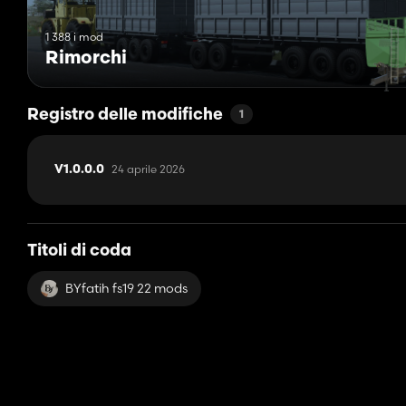
1 388 i mod
Rimorchi
Registro delle modifiche
1
24 aprile 2026
V1.0.0.0
Titoli di coda
BYfatih fs19 22 mods