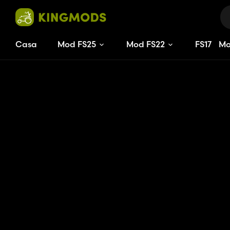
Casa
Mod FS25
Mod FS22
FS
17
M