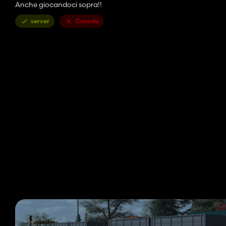
Anche giocandoci sopra!!
server
Console