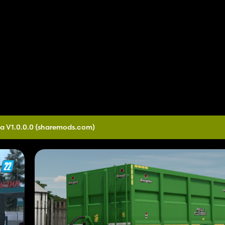
a V1.0.0.0
(sharemods.com)