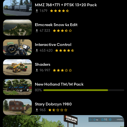
MMZ 768+771 + PTSK 13+20 Pack
1 679
Elmcreek Snow 4x Edit
47 323
Interactive Control
453 420
Shaders
96 997
New Holland TM/M Pack
80%
Stary Dobrzyn 1980
963