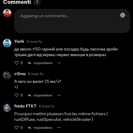
Commenti
7
Yarik
8 mesi fa
да звісно т150 гарний але посадку будь ласочка зроби
трішки далі від керма і кермо зменши в розмірах
0
rispondere
c0rsa
8 mesi fa
А чего он валит 25 км/ч?
=)
0
rispondere
fredo FTKT
8 mesi fa
Pourquoi mettre plusieurs fois les même fichiers (
rustDiffuse, rustSpecular, vehicleShader )
0
rispondere