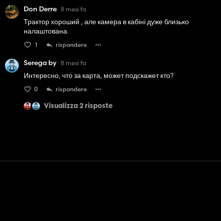
Don Derre
8 mesi fa
Трактор хороший , але камера в кабіні дуже близько
налаштована.
1
rispondere
Serega by
8 mesi fa
Интересно, что за карта, может подскажет кто?
0
rispondere
Visualizza 2 risposte
Contatto
Aiuto