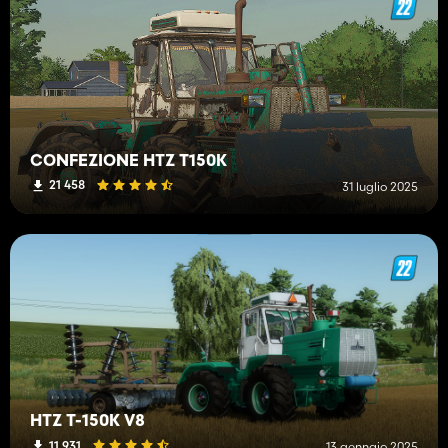
CONFEZIONE HTZ T150K
21 458
31 luglio 2025
HTZ T-150K V8
11 931
13 gennaio 2025