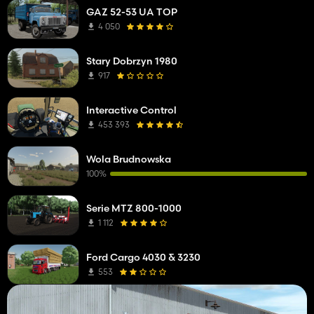
GAZ 52-53 UA TOP
4 050
Stary Dobrzyn 1980
917
Interactive Control
453 393
Wola Brudnowska
100%
Serie MTZ 800-1000
1 112
Ford Cargo 4030 & 3230
553