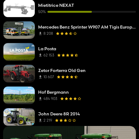
Mietitrice NEXAT
50%
Mercedes Benz Sprinter W907 AM Tigis Europa RTW
8 208
La Posta
62 153
Zetor Forterra Old Gen
10 607
Hof Bergmann
484 903
John Deere 8R 2014
2 219