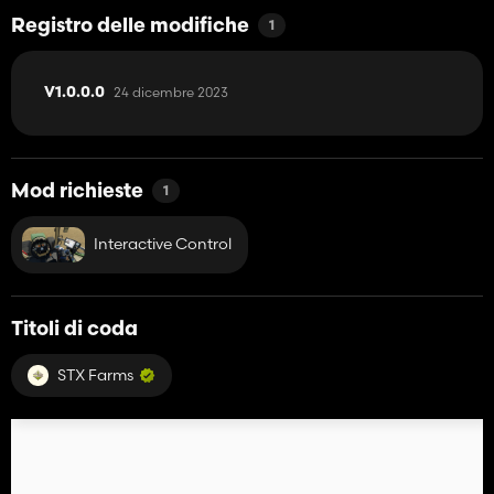
Registro delle modifiche
1
24 dicembre 2023
V1.0.0.0
Mod richieste
1
Interactive Control
Titoli di coda
STX Farms