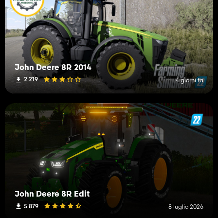
John Deere 8R 2014
2 219
4 giorni fa
John Deere 8R Edit
5 879
8 luglio 2026