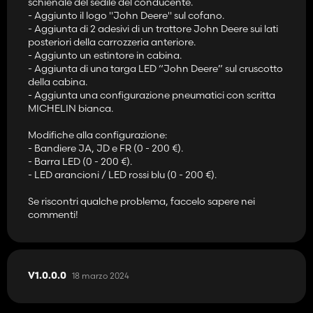
schienale del sedile del conducente.
- Aggiunta una palla di manovra sul volante.
- Aggiunto il logo "John Deere" sul cofano.
- Aggiunto un banner FR nella cabina anteriore.
- Aggiunta di 2 adesivi di un trattore John Deere sui lati
- Aggiunto un bordo interno rosso-blu.
posteriori della carrozzeria anteriore.
- Aggiunti 10 LED rossi in cabina.
- Aggiunto un estintore in cabina.
- Modifica del clacson originale da parte di "klaxon_train1".
- Aggiunta di una targa LED “John Deere” sul cruscotto
della cabina.
Modifiche alla configurazione:
- Aggiunta una configurazione pneumatici con scritta
- Bandiere JA e FR (0 - 100 €).
MICHELIN bianca.
Se riscontri qualche problema, faccelo sapere nei commenti!
Modifiche alla configurazione:
- Bandiere JA, JD e FR (0 - 200 €).
- Barra LED (0 - 200 €).
- LED arancioni / LED rossi blu (0 - 200 €).
Se riscontri qualche problema, faccelo sapere nei
commenti!
18 marzo 2024
V1.0.0.0