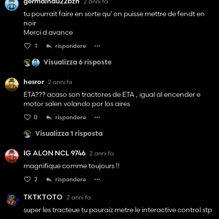
germaindu22bzh
2 anni fa
tu pourrait faire en sorte qu' on puisse mettre de fendt en
noir
Merci d avance
1
rispondere
Visualizza 6 risposte
hesror
2 anni fa
ETA??? acaso son tractores de ETA , igual al encender e
motor salen volando por los aires
0
rispondere
Visualizza 1 risposta
IG ALON NCL 9746
2 anni fa
magnifique comme toujours !!
2
rispondere
TKTKTOTO
2 anni fa
super les tracteue tu pouraiz metre le interactive control stp