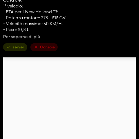
1° veicolo:
- ETA per il New Holland T7:
- Potenza motore: 273 - 313 CV.
- Velocità massima: 50 KM/H.
- Peso: 10,8 t.
Per saperne di più
Modifiche aggiunte:
- Aggiunte 2 bandiere JA (Giovani Agricoltori) e 2 bandiere FR sul
server
Console
tetto.
- Aggiunti 2 corni sul tetto.
- Aggiunti 2 omini Michelin sulla parte anteriore del tetto.
- Aggiunte luci sul tetto.
- Aggiunti 6 LED (1 sullo specchietto destro e 1 sullo specchietto
sinistro, 2 sulla calandra e 2 sopra il parabrezza).
- Aggiunta una luce interna rosso-blu.
- Aggiunti 2 Poppy (1 nella cabina anteriore e 1 nella parte
posteriore sinistra del sedile della cabina).
- Aggiunti 2 LED di posizione sui lati della griglia.
- Aggiunto un estintore in cabina.
- Modifica del clacson originale da parte di "klaxon_train2".
- Modifica delle luci rotanti base con luci rotanti “AtlasLed_FL”.
Modifiche alla configurazione: