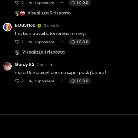
2
rispondere
1.0.0.0
Visualizza 3 risposte
BOB51160
2 anni fa
tres bon travail a toi romaain merçi.
1
rispondere
1.0.0.0
Visualizza 1 risposta
Gordy 85
2 anni fa
merci Romaainyt pour ce super pack j'adore !
2
rispondere
1.0.0.0