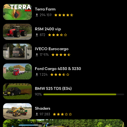
Terra Farm
294 159
RSM 2400 vip
872
IVECO Eurocargo
17 974
Ford Cargo 4030 & 3230
1 224
BMW 525 TDS (E34)
90%
Shaders
97 283