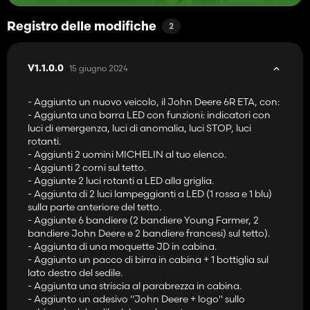
Modifica nella configurazione:
- Nessuno.
Registro delle modifiche
2
________
15 giugno 2024
V1.1.0.0
3° veicolo:
- Aggiunto un nuovo veicolo, il John Deere 6R ETA, con:
- 1 Custodia Magnum T4B ETA:
- Aggiunta una barra LED con funzioni: indicatori con
- Potenza motore: 374 - 435 CV.
luci di emergenza, luci di anomalia, luci STOP, luci
- Velocità massima: 50 KM/H.
rotanti.
- Peso: 12,7 t.
- Aggiunti 2 uomini MICHELIN al tuo elenco.
- Aggiunti 2 corni sul tetto.
Modifiche aggiunte:
- Aggiunte 2 luci rotanti a LED alla griglia.
- Aggiunti 2 corni sul tetto.
- Aggiunta di 2 luci lampeggianti a LED (1 rossa e 1 blu)
- Aggiunti 2 omini Michelin sulla parte anteriore del tetto.
sulla parte anteriore del tetto.
- Aggiunte luci di posizione nella parte anteriore del tetto.
- Aggiunte 6 bandiere (2 bandiere Young Farmer, 2
- Aggiunti 2 LED di posizione sui lati della griglia.
bandiere John Deere e 2 bandiere francesi) sul tetto).
- Aggiunti 4 LED (2 sulla parte superiore del parabrezza e 2 sulla
- Aggiunta di una moquette JD in cabina.
griglia).
- Aggiunto un pacco di birra in cabina + 1 bottiglia sul
- Aggiunta una barra luminosa lampeggiante nella parte
lato destro del sedile.
posteriore del tetto.
- Aggiunta una striscia al parabrezza in cabina.
- Aggiunto estintore in cabina.
- Aggiunto un adesivo "John Deere + logo" sullo
- Aggiunto un papavero nella cabina sul lato sinistro.