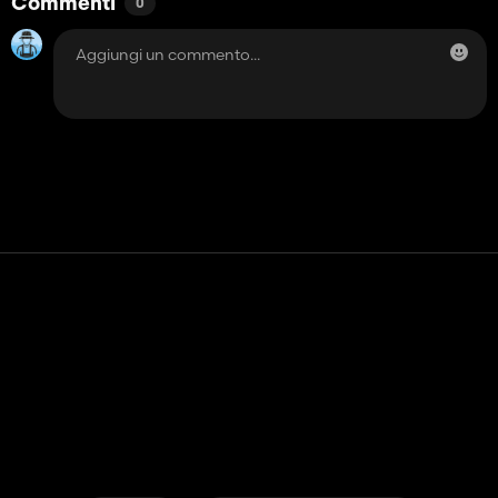
Commenti
0
Contatto
Aiuto
Termini di servizio
politica sulla riservatezza
Gestisci i cookie