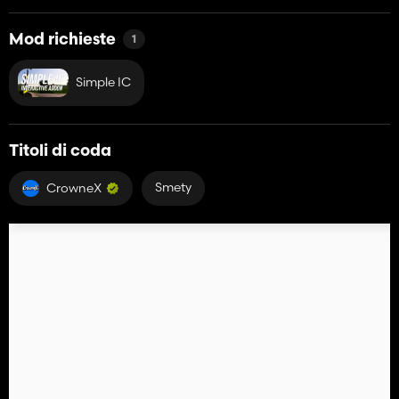
Mod richieste
1
Simple IC
Titoli di coda
Smety
CrowneX