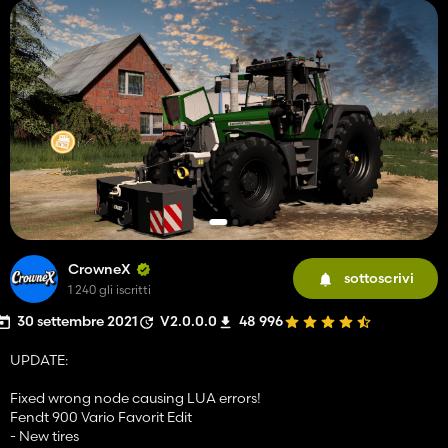
CrowneX
sottoscrivi
1 240 gli iscritti
30 settembre 2021
V2.0.0.0
48 996
UPDATE:
Fixed wrong node causing LUA errors!
Fendt 900 Vario Favorit Edit
- New tires