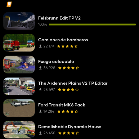
Felsbrunn Edit TP V2
100%
Camiones de bomberos
22 179
Fuego colocable
36 928
The Ardennes Plains V2 TP Editar
93 697
Ford Transit MK6 Pack
19 284
Demolishable Dynamic House
26 450