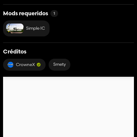
Mods requeridos
1
Simple IC
Créditos
Smety
CrowneX