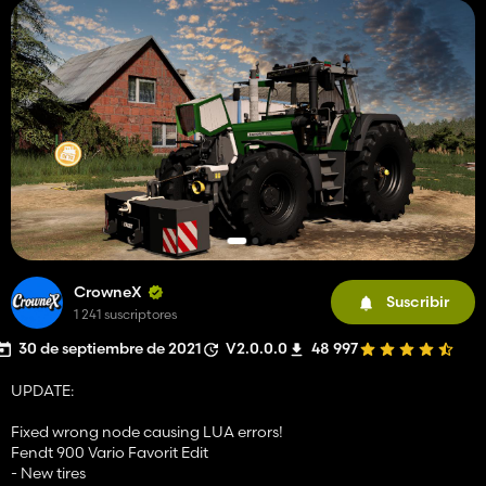
CrowneX
Suscribir
1 241 suscriptores
30 de septiembre de 2021
V2.0.0.0
48 997
UPDATE:
Fixed wrong node causing LUA errors!
Fendt 900 Vario Favorit Edit
- New tires