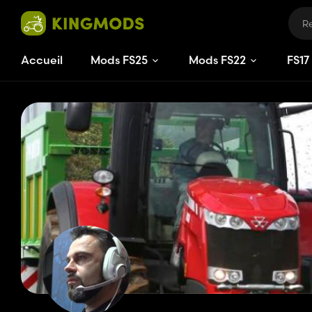
Accueil
Mods FS25
Mods FS22
FS
17