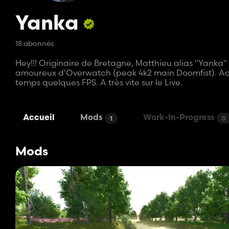
Yanka
18 abonnés
Hey!!! Originaire de Bretagne, Matthieu alias "Yank
amoureux d'Overwatch (peak 4k2 main Doomfist). Actu
temps quelques FPS. A très vite sur le Live.
Accueil
Mods
Work-In-Progress
1
0
Mods