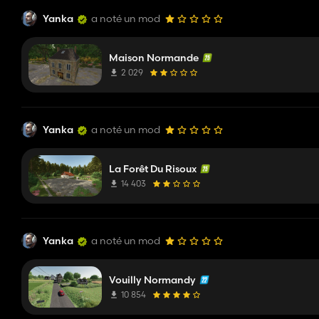
Yanka
a noté un mod
Maison Normande
2 029
Yanka
a noté un mod
La Forêt Du Risoux
14 403
Yanka
a noté un mod
Vouilly Normandy
10 854