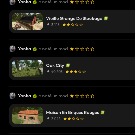
Yanka
a noté un mod
Vieille Grange De Stockage
3 145
Yanka
a noté un mod
Oak City
40 205
Yanka
a noté un mod
Maison En Briques Rouges
2 046