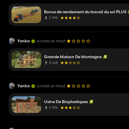
Bonus de rendement du travail du sol PLUS
2 998
Yanka
a noté un mod
Grande Maison De Montagne
8 468
Yanka
a noté un mod
Usine De Bioplastiques
3 996