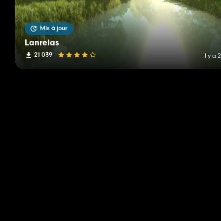
Mis à jour
Lanrelas
21 039
il y a 