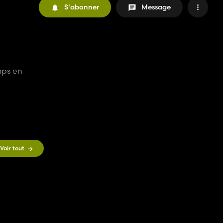
S'abonner
Message
mps en
Voir tout