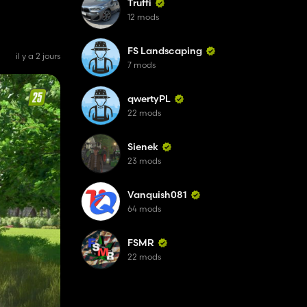
Truffi
12 mods
FS Landscaping
il y a 2 jours
7 mods
qwertyPL
22 mods
Sienek
23 mods
Vanquish081
64 mods
FSMR
22 mods