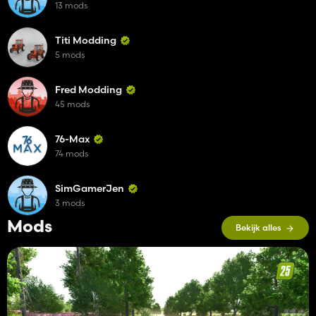
13 mods
Titi Modding
5 mods
Fred Modding
45 mods
76-Max
74 mods
SimGamerJen
3 mods
Mods
Bekijk alles