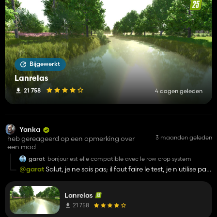
Bijgewerkt
Lanrelas
21 758
4 dagen geleden
Yanka
3 maanden geleden
heb gereageerd op een opmerking over
een mod
garat
bonjour est elle compatible avec le row crop system
@garat
Salut, je ne sais pas; il faut faire le test, je n'utilise pas
ce mod.
Merci de me faire un retour :)
Lanrelas
21 758