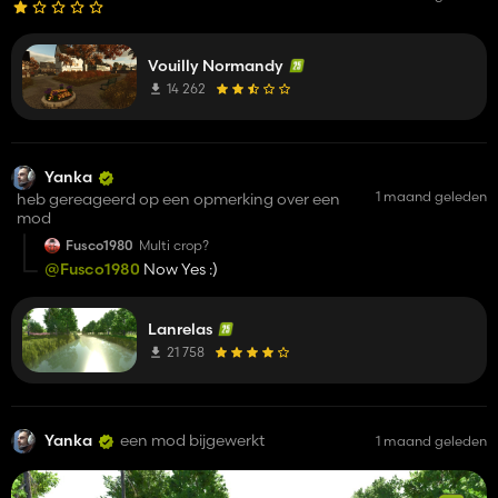
Vouilly Normandy
14 262
Yanka
1 maand geleden
heb gereageerd op een opmerking over een
mod
Fusco1980
Multi crop?
@Fusco1980
Now Yes :)
Lanrelas
21 758
Yanka
een mod bijgewerkt
1 maand geleden