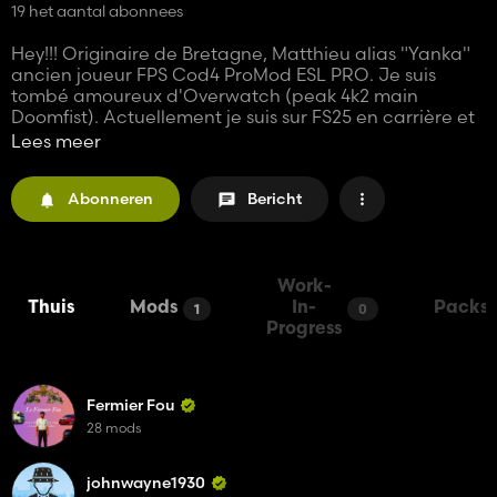
19 het aantal abonnees
Hey!!! Originaire de Bretagne, Matthieu alias "Yanka"
ancien joueur FPS Cod4 ProMod ESL PRO. Je suis
tombé amoureux d'Overwatch (peak 4k2 main
Doomfist). Actuellement je suis sur FS25 en carrière et
eSport et de temps en temps quelques FPS. A très vite
Lees meer
sur le Live.
Abonneren
Bericht
Work-
Thuis
Mods
In-
Packs
1
0
Progress
Fermier Fou
28 mods
johnwayne1930