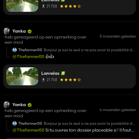
21 758
Yanka
3 maanden geleden
heb gereageerd op een opmerking over
een mod
Thefarmer00
Bonjour je suis le seul a ne pas avoir la possibilité de
vendre les deux petits transpalettes électriques de
@Thefarmer00
👍️👍️
base??
Lanrelas
21 758
Yanka
4 maanden geleden
heb gereageerd op een opmerking over
een mod
Thefarmer00
Bonjour je suis le seul a ne pas avoir la possibilité de
vendre les deux petits transpalettes électriques de
@Thefarmer00
Si tu ouvres ton dossier placeable si ! Il faut
base??
les supprimer du dossier.