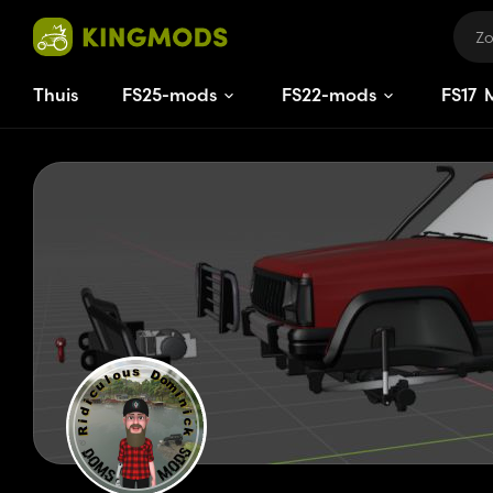
Thuis
FS25-mods
FS22-mods
FS
17