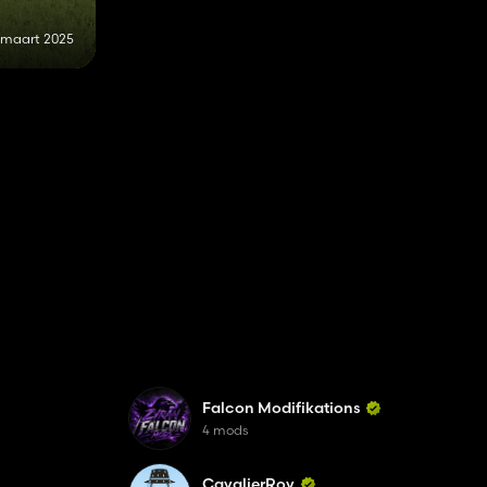
 maart 2025
Falcon Modifikations
4 mods
CavalierRoy