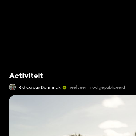
Activiteit
Ridiculous Dominick
heeft een mod gepubliceerd