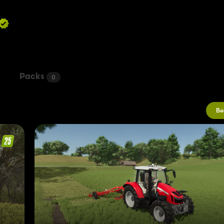
Packs
0
Be