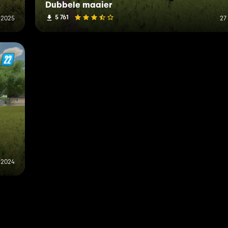
Dubbele maaier
5 761
i 2025
27
 2024