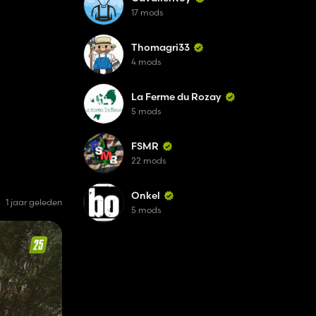
17 mods
Thomagri33
4 mods
La Ferme du Rozay
5 mods
FSMR
22 mods
Onkel
1 jaar geleden
5 mods