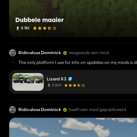
Dubbele maaier
5 761
Ridiculous Dominick
reageerde een mod
The only platform I use for info on updates on my mods is di
https://discord.gg/ysk2PDMhJP
Lizard XJ
8 869
Ridiculous Dominick
heeft een mod gepubliceerd