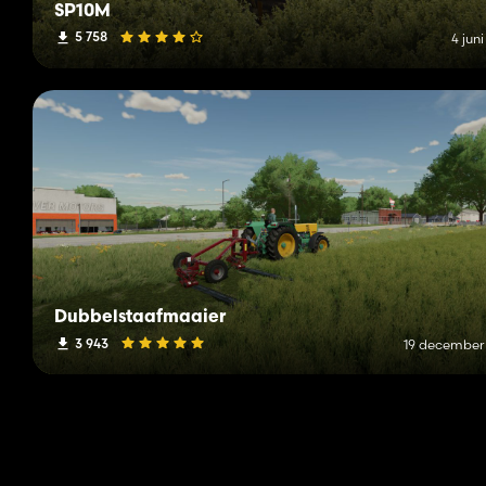
SP10M
5 758
4 jun
Dubbelstaafmaaier
3 943
19 december