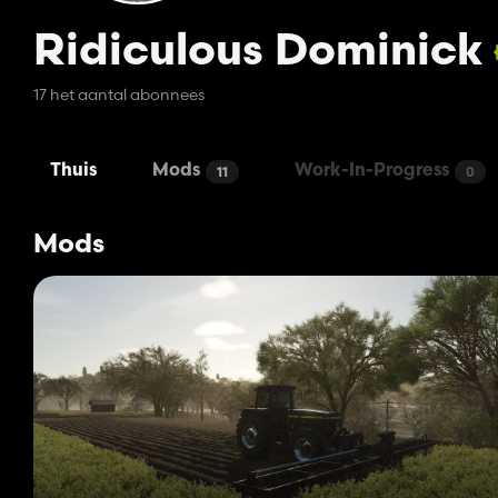
Ridiculous Dominick
17 het aantal abonnees
Thuis
Mods
Work-In-Progress
11
0
Mods