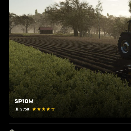
SP10M
5 758