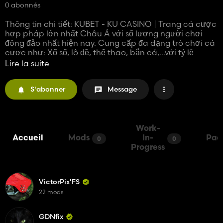
0 abonnés
Thông tin chi tiết: KUBET - KU CASINO | Trang cá cược
hợp pháp lớn nhất Châu Á với số lượng người chơi
đông đảo nhất hiện nay. Cung cấp đa dạng trò chơi cá
cược như: Xổ số, lô đề, thể thao, bắn cá,...với tỷ lệ
thưởng hấp dẫn.
Lire la suite
Thương hiệu: Kubet
Website:
https://kubett3.ltd/
S'abonner
Message
Địa chỉ: 77 Ngh. 55/24 Đ. Hoàng Hoa Thám, Ngọc Hồ,
Ba Đình, Hà Nội, Việt Nam
Sđt: 0336789119
Mail:
kubett3ltd@gmail.com
Hashtag: #kubet #kubet77 #kubet88 #nha-cai-kubet
Work-
#trang-chu-kubet #kubett3-ltd
Accueil
Mods
In-
Pac
0
0
Progress
VictorPix'FS
22 mods
GDNfix