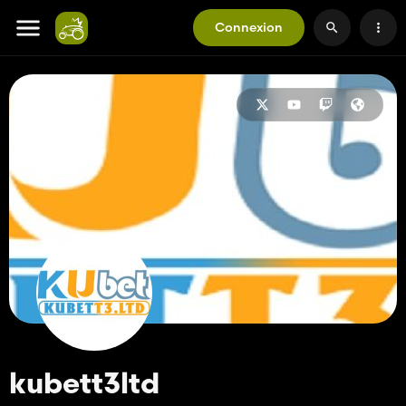
Connexion
kubett3ltd