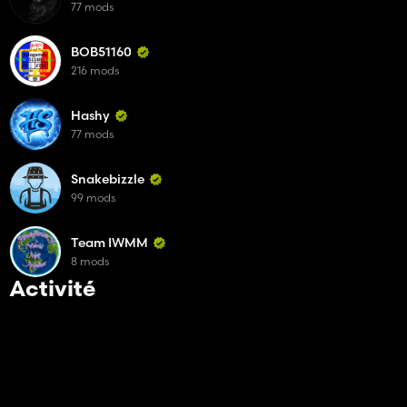
77 mods
BOB51160
216 mods
Hashy
77 mods
Snakebizzle
99 mods
Team IWMM
8 mods
Activité