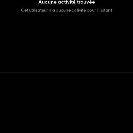
Aucune activité trouvée
Cet utilisateur n'a aucune activité pour l'instant
Contact
Aide
Conditions générales d'utilisation
Politique de confidentialité
Gérer les cookies