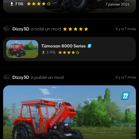
7 115
7 janvier 2026
Dizzy3D
a noté un mod
il y a 7 mois
Tümosan 8000 Series
5 976
Dizzy3D
a publié un mod
il y a 7 mois