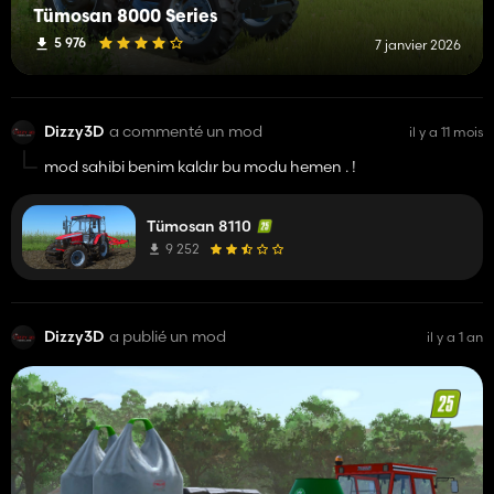
Tümosan 8000 Series
5 976
7 janvier 2026
Dizzy3D
a commenté un mod
il y a 11 mois
mod sahibi benim kaldır bu modu hemen . !
Tümosan 8110
9 252
Dizzy3D
a publié un mod
il y a 1 an