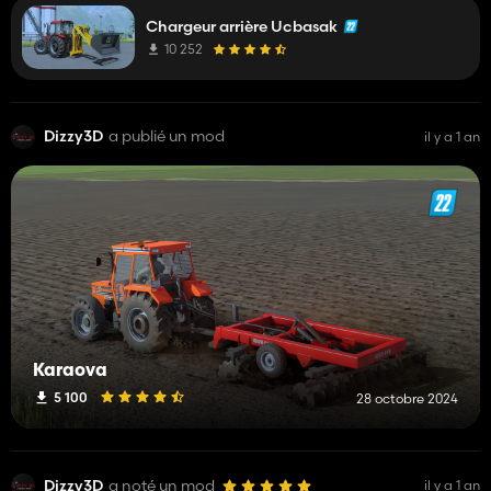
Chargeur arrière Ucbasak
10 252
Dizzy3D
a publié un mod
il y a 1 an
Karaova
5 100
28 octobre 2024
Dizzy3D
a noté un mod
il y a 1 an