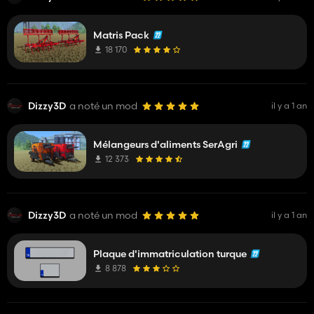
Matris Pack
18 170
Dizzy3D
a noté un mod
il y a 1 an
Mélangeurs d'aliments SerAgri
12 373
Dizzy3D
a noté un mod
il y a 1 an
Plaque d'immatriculation turque
8 878