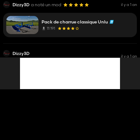
Dizzy3D
a noté un mod
il y a 1 an
Pack de charrue classique Unlu
11 191
Dizzy3D
il y a 1 an
a répondu à un commentaire sur un mod
Mehmet
Mod çok güzel traktöre kabin de koyabiliyor musunuz
kabin seçeneklerde mevcut
Ford 6610
20 223
Dizzy3D
a noté un mod
il y a 1 an
New Holland T6000