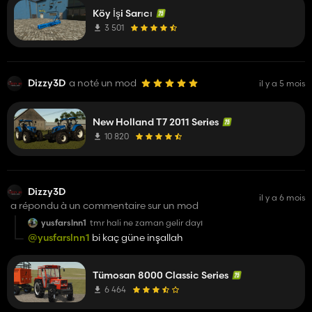
Köy İşi Sarıcı
3 501
Dizzy3D
a noté un mod
il y a 5 mois
New Holland T7 2011 Series
10 820
Dizzy3D
il y a 6 mois
a répondu à un commentaire sur un mod
yusfarslnn1
tmr hali ne zaman gelir dayı
@yusfarslnn1
bi kaç güne inşallah
Tümosan 8000 Classic Series
6 464