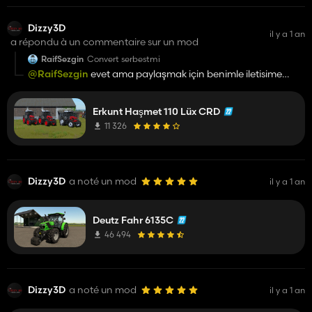
Dizzy3D
il y a 1 an
a répondu à un commentaire sur un mod
RaifSezgin
Convert serbestmi
@RaifSezgin
evet ama paylaşmak için benimle iletisime
geçmen lazım
Erkunt Haşmet 110 Lüx CRD
11 326
Dizzy3D
a noté un mod
il y a 1 an
Deutz Fahr 6135C
46 494
Dizzy3D
a noté un mod
il y a 1 an