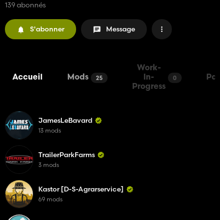
139 abonnés
S'abonner
Message
Work-
Accueil
Mods
In-
Pa
25
0
Progress
JamesLeBavard
13 mods
TrailerParkFarms
3 mods
Kastor [D-S-Agrarservice]
69 mods