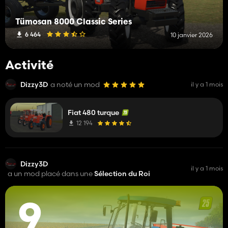
Tümosan 8000 Classic Series
6 464
10 janvier 2026
Activité
Dizzy3D
a noté un mod
il y a 1 mois
Fiat 480 turque
12 194
Dizzy3D
il y a 1 mois
a un mod placé dans une
Sélection du Roi
9