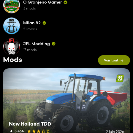
O Granjeiro Gamer
3 mods
Milan 82
21 mods
JFL Modding
17 mods
Mods
Voir tout
New Holland TDD
5 434
2 juin 2026