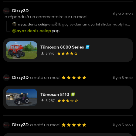
Dizzy3D
il y a 3 mois
a répondu à un commentaire sur un mod
ayaz deniz celep
eline sağlık güç ve duman ayarını sıırdan yapıyımmı
abi izin varmıdır
@ayaz deniz celep
yap
Tümosan 8000 Series
5 976
Dizzy3D
a noté un mod
il y a 5 mois
Tümosan 8110
3 287
Dizzy3D
a noté un mod
il y a 5 mois