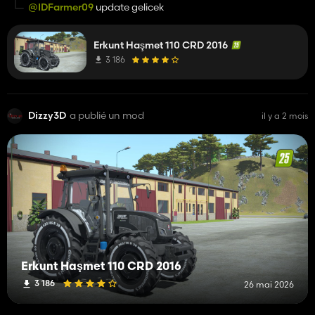
denk geliyor. 0,445 yaptım, 105hp civarı. Daha
@IDFarmer09
update gelicek
gerçekçi oldu.
Erkunt Haşmet 110 CRD 2016
3 186
Dizzy3D
a publié un mod
il y a 2 mois
Erkunt Haşmet 110 CRD 2016
3 186
26 mai 2026