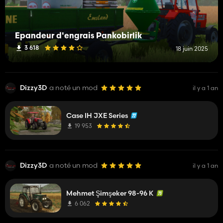
Épandeur d'engrais Pankobirlik
3 618
18 juin 2025
Dizzy3D
a noté un mod
il y a 1 an
Case IH JXE Series
19 953
Dizzy3D
a noté un mod
il y a 1 an
Mehmet Şimşeker 98-96 K
6 062