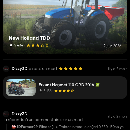
New Holland TDD
5 434
2 juin 2026
Dizzy3D
a noté un mod
il y a 2 mois
Erkunt Haşmet 110 CRD 2016
3 186
Dizzy3D
il y a 2 mois
a répondu à un commentaire sur un mod
IDFarmer09
Eline sağlık. Traktörün torque değeri 0,550. 130hp ye