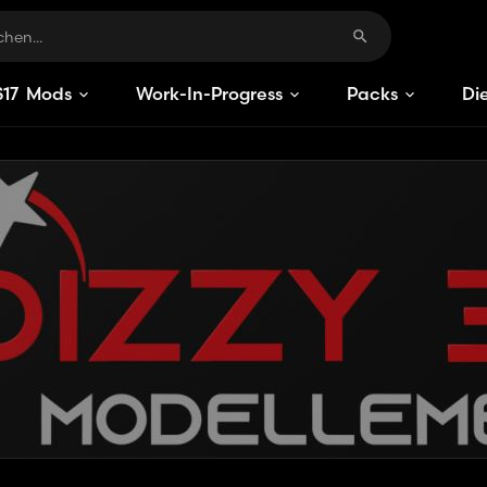
S
Mods
Work-In-Progress
Packs
Di
15