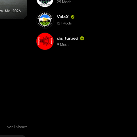
29 Mods
26. Mai 2026
VuleX
121 Mods
dis_turbed
9 Mods
vor 1 Monat