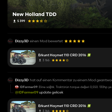
New Holland TDD
5 399
Dizzy3D
einen Mod bewertet
Erkunt Haşmet 110 CRD 2016
3 166
Dizzy3D
hat auf einen Kommentar zu einem Mod geantwor
IDFarmer09
Eline sağlık. Traktörün torque değeri 0,550. 130hp y
@IDFarmer09
update gelicek
Erkunt Haşmet 110 CRD 2016
3 166