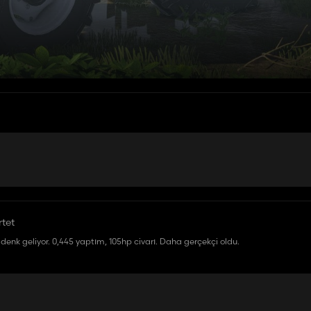
tet
e denk geliyor. 0,445 yaptım, 105hp civarı. Daha gerçekçi oldu.