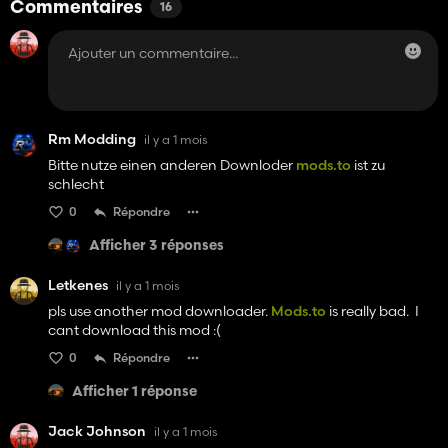
Commentaires
16
Rm Modding
il y a 1 mois
Bitte nutze einen anderen Downloder
mods.to
ist zu
schlecht
0
Répondre
Afficher 3 réponses
Letkenes
il y a 1 mois
pls use another mod downloader.
Mods.to
is really bad. I
cant download this mod :(
0
Répondre
Afficher 1 réponse
Jack Johnson
il y a 1 mois