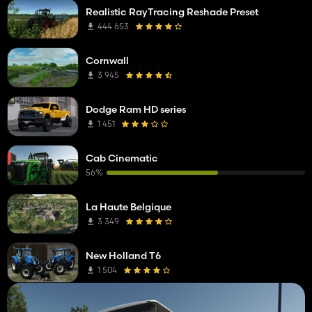
Realistic RayTracing Reshade Preset
444 653
Cornwall
3 945
Dodge Ram HD series
1 451
Cab Cinematic
56%
La Haute Belgique
3 349
New Holland T6
1 504