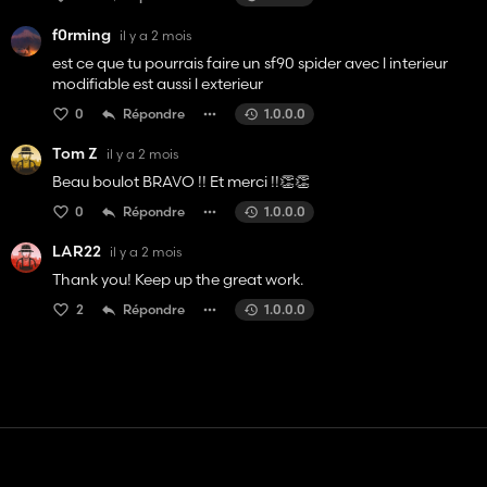
f0rming
il y a 2 mois
est ce que tu pourrais faire un sf90 spider avec l interieur
modifiable est aussi l exterieur
0
Répondre
1.0.0.0
Tom Z
il y a 2 mois
Beau boulot BRAVO !! Et merci !!👏👏
0
Répondre
1.0.0.0
LAR22
il y a 2 mois
Thank you! Keep up the great work.
2
Répondre
1.0.0.0