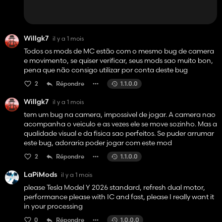
Willgk7
il y a 1 mois
Todos os mods de MC estão com o mesmo bug de camera
e movimento, se quiser verificar, seus mods sao muito bon,
pena que não consigo utilizar por conta deste bug
2
Répondre
1.1.0.0
Willgk7
il y a 1 mois
tem um bug na camera, impossivel de jogar. A camera nao
acompanha o veiculo e as vezes ele se move sozinho. Mas a
qualidade visual e da fisica sao perfeitos. Se puder arrumar
este bug, adoraria poder jogar com este mod
2
Répondre
1.1.0.0
LaPiMods
il y a 1 mois
please Tesla Model Y 2026 standard, refresh dual motor,
performance please with IC and fast, please I really want it
in your processing
0
Répondre
1.0.0.0