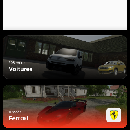
-2,9 L V6TT 819HP 8 VITESSES Automatique. Son personnalisé
908 mods
Voitures
11 mods
Ferrari