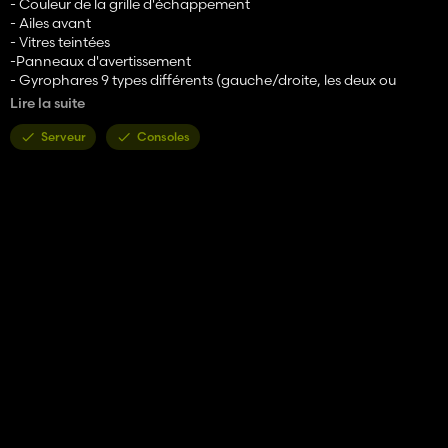
- Couleur de la grille d'échappement
- Ailes avant
- Vitres teintées
-Panneaux d'avertissement
- Gyrophares 9 types différents (gauche/droite, les deux ou
aucun)
Lire la suite
- Fixation du chargeur frontal (pack chargeur frontal Stoll, pack
Hauer XB ou chargeur frontal série Lizard 200)
Serveur
Consoles
- Couleur du châssis
- Couleur principale
- Couleur du toit
- Couleur du moyeu
- Couleur des masses de roue
- Couleur de la jante
Caractéristiques :
- Prêt pour l'agriculture de précision
- Les portes et fenêtres peuvent être ouvertes (contrôle de la
souris) ou (contrôle interactif)