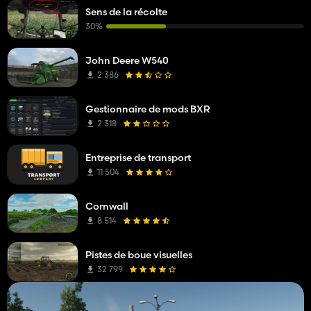
Sens de la récolte
30%
John Deere W540
2 386
Gestionnaire de mods BXR
2 318
Entreprise de transport
11 504
Cornwall
8 514
Pistes de boue visuelles
32 799