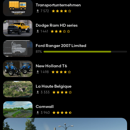
Transportunternehmen
7 572
Dodge Ram HD series
1 441
Ford Ranger 2007 Limited
81%
New Holland T6
1 498
La Haute Belgique
3 333
Cornwall
3 940