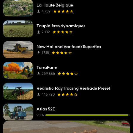
La Haute Belgique
4 759
Taupinières dynamiques
2 102
New Holland Varifeed/Superflex
1 318
TerraFarm
269 536
Realistic RayTracing Reshade Preset
445 720
Atlas 52E
98%