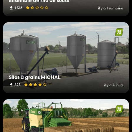
Ensemble de silo de soute
1 316
il y a 1 semaine
Silos à grains MICHAŁ
825
il y a 4 jours