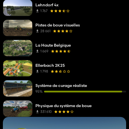
Lehndorf 4x
1 767
Pistes de boue visuelles
28 661
La Haute Belgique
1 669
Ellerbach 2K25
1 798
Système de curage réaliste
95%
Physique du système de boue
331 610