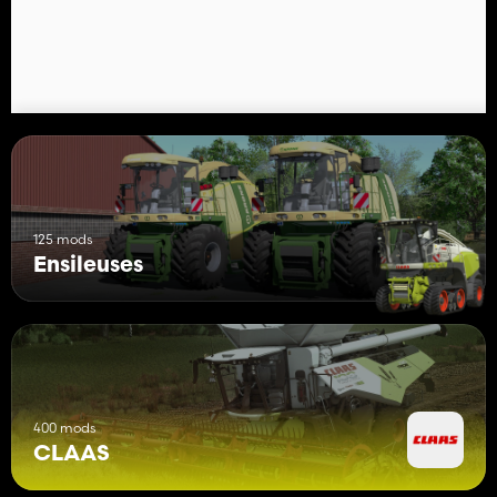
Claas Jaguar 695
Catégorie: Barres de coupe
Prix: 16 000€
Largeur de travail: 5,3m
Vitesse de travail: 10 km/h
125 mods
Ensileuses
400 mods
CLAAS