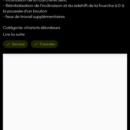
- Réinitialisation de l'inclinaison et du sidehift de la fourche à 0 à
la poussée d'un bouton
- feux de travail supplémentaires
Catégorie: chariots élévateurs
Prix: 39 500 $
Lire la suite
Puissance: 33 HP
Serveur
Consoles