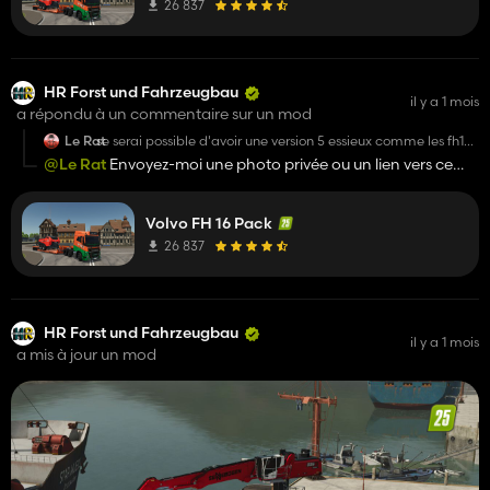
26 837
HR Forst und Fahrzeugbau
il y a 1 mois
a répondu à un commentaire sur un mod
Le Rat
se serai possible d'avoir une version 5 essieux comme les fh16
australien ? si non super mod merci
@Le Rat
Envoyez-moi une photo privée ou un lien vers ce
que vous voulez dire.
Volvo FH 16 Pack
26 837
HR Forst und Fahrzeugbau
il y a 1 mois
a mis à jour un mod