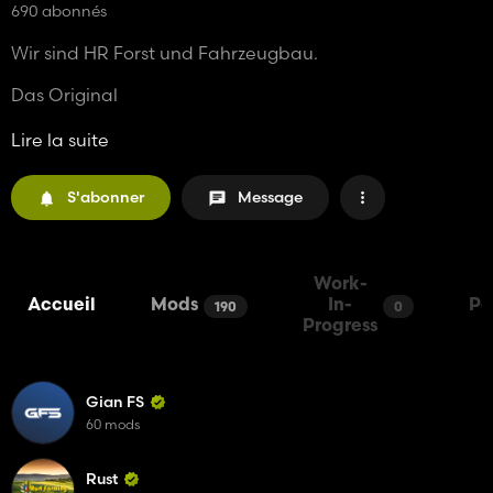
690 abonnés
Wir sind HR Forst und Fahrzeugbau.
Das Original
Bei fragen usw, Schreibt uns bitte über die Facebook
Lire la suite
seite.
S'abonner
Message
Work-
Accueil
Mods
In-
Pa
190
0
Progress
Gian FS
60 mods
Rust