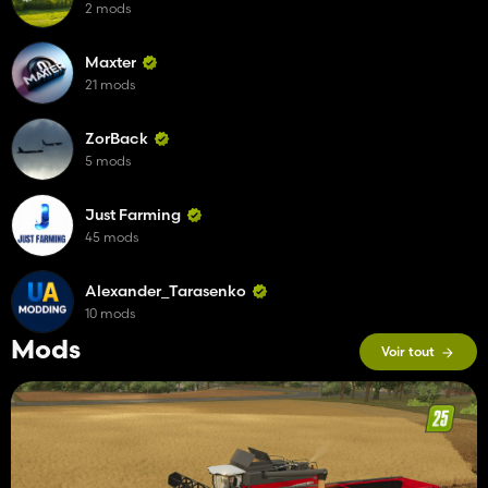
2 mods
Maxter
21 mods
ZorBack
5 mods
Just Farming
45 mods
Alexander_Tarasenko
10 mods
Mods
Voir tout