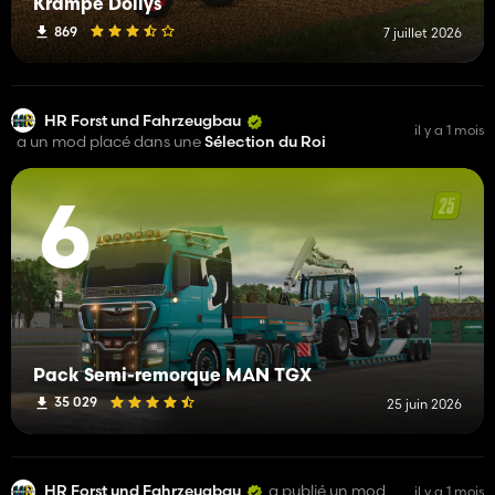
Krampe Dollys
869
7 juillet 2026
HR Forst und Fahrzeugbau
il y a 1 mois
a un mod placé dans une
Sélection du Roi
6
Pack Semi-remorque MAN TGX
35 029
25 juin 2026
HR Forst und Fahrzeugbau
a publié un mod
il y a 1 mois