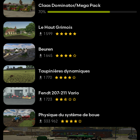
Claas Dominator/Mega Pack
70%
Le Haut Grimois
1 599
Beuren
1 645
Taupinières dynamiques
1 770
Fendt 207-211 Vario
1 723
Physique du système de boue
333 962