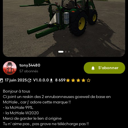
tony34480
S'abonner
57 abonnés
17 juin 2025
V1.0.0.0
8 659
Bonjour à tous
Ci joint un reskin des 2 enrubanneuses goeweil de base en
McHale , car j' adore cette marque !!
- la McHale 991L
- la McHale W2020
Merci de garder le lien d origine
Tu n' aime pas , pas grave ne télécharge pas !!