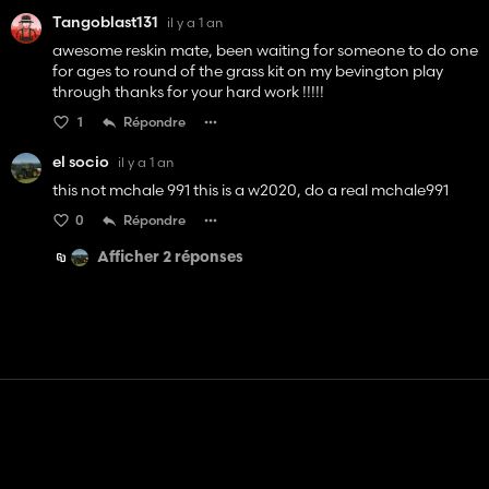
Tangoblast131
il y a 1 an
awesome reskin mate, been waiting for someone to do one
for ages to round of the grass kit on my bevington play
through thanks for your hard work !!!!!
1
Répondre
el socio
il y a 1 an
this not mchale 991 this is a w2020, do a real mchale991
0
Répondre
Afficher 2 réponses
Contact