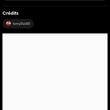
Crédits
tony34480