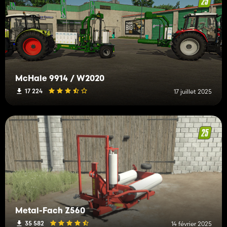
McHale 9914 / W2020
17 224
17 juillet 2025
Metal-Fach Z560
35 582
14 février 2025