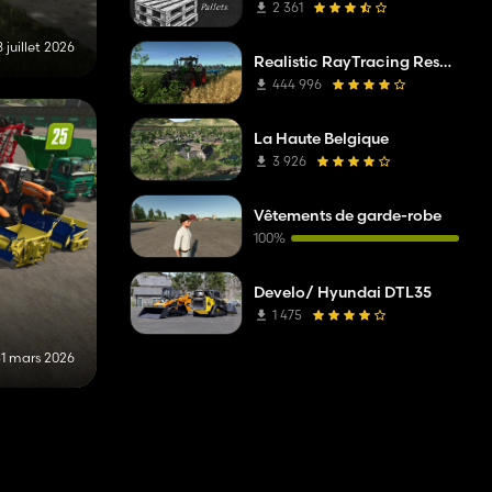
2 361
 juillet 2026
Realistic RayTracing Reshade Preset
444 996
La Haute Belgique
3 926
Vêtements de garde-robe
100%
Develo/ Hyundai DTL35
1 475
31 mars 2026