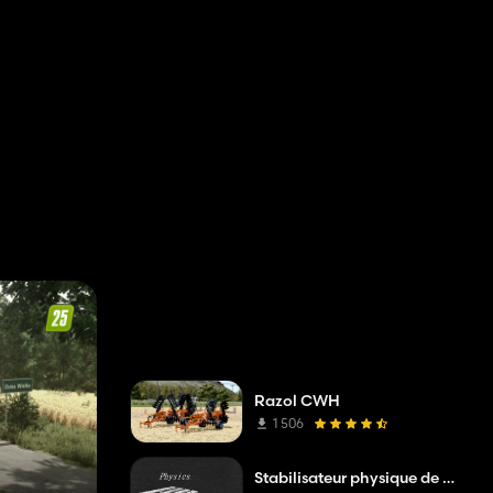
Pailleuses
1
Bennes
1
DLC
1
Petits tracteurs
1
Chargeurs frontaux
1
Semi-remorques
1
Palettes & Bigbags
1
Sarcleuses
1
Herses
1
Razol CWH
1 506
Stabilisateur physique de palette