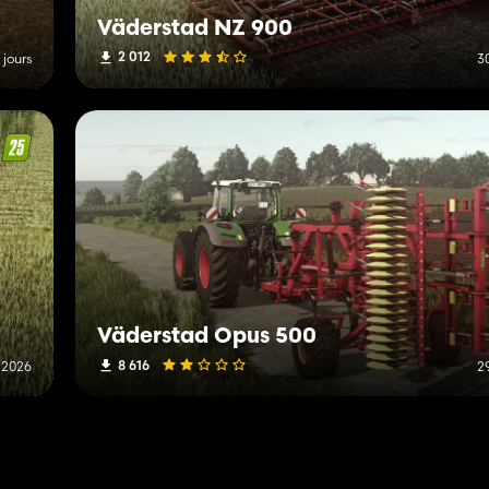
Väderstad NZ 900
2 012
4 jours
30
Väderstad Opus 500
8 616
t 2026
29