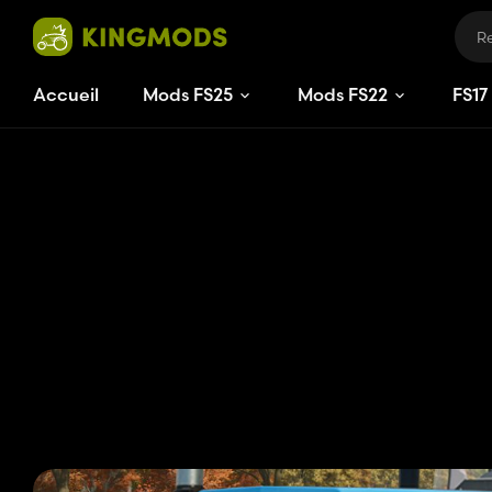
Accueil
Mods FS25
Mods FS22
FS
17