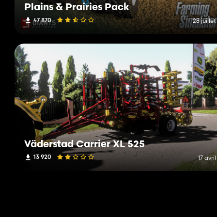
Plains & Prairies Pack
47 870
28 juille
Väderstad Carrier XL 525
13 920
17 avri