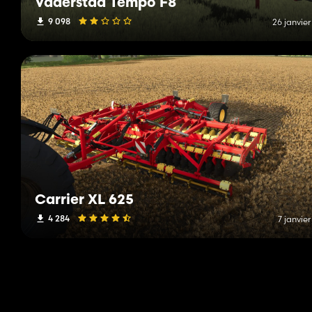
Väderstad Tempo F8
9 098
26 janvie
Carrier XL 625
4 284
7 janvie