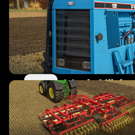
Mods Väder
54 mods
Page 1 sur 5