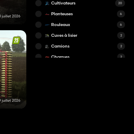
Cultivateurs
20
Planteuses
6
 juillet 2026
Rouleaux
6
Cuves à lisier
2
Camions
2
Charrues
2
Pulvérisateurs
2
Tracteurs moyens
2
Machines à bois
1
Mélangeuses
1
 juillet 2026
Grands tracteurs
1
Autres
1
Épandeurs à engrais
1