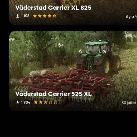
Väderstad Carrier XL 825
1 158
il y a 
Väderstad Carrier 525 XL
1 904
30 juille