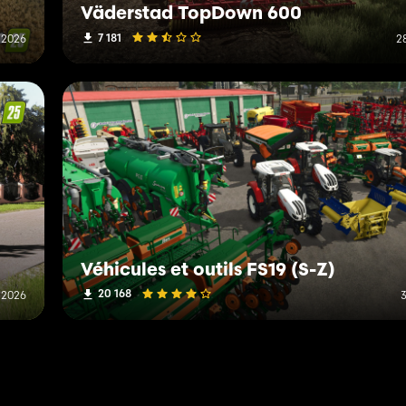
Väderstad TopDown 600
7 181
t 2026
28
Véhicules et outils FS19 (S-Z)
20 168
l 2026