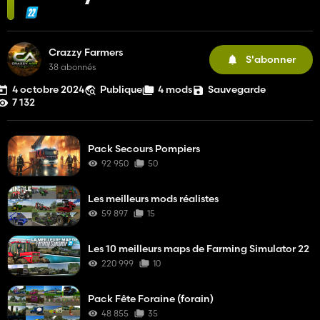
Crazzy Farmers
S'abonner
38 abonnés
4 octobre 2024
Publique
4 mods
Sauvegarde
7 132
Pack Secours Pompiers
92 950
50
Les meilleurs mods réalistes
59 897
15
Les 10 meilleurs maps de Farming Simulator 22
220 999
10
Pack Fête Foraine (forain)
48 855
35