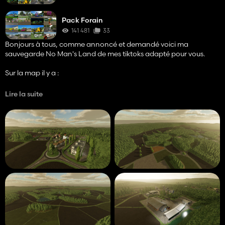
Pack Forain
141 481
33
Bonjours à tous, comme annoncé et demandé voici ma
sauvegarde No Man's Land de mes tiktoks adapté pour vous.
Sur la map il y a :
- 4 emplacements de ferme
Lire la suite
- Une centaine de champ
- Un Village
- Une zone industrielle
- Un BGA
Mais pour en savoir plus je t'invite à aller voir la vidéo je résume
tout et tu comprendras mieux ;)
Lien pour télécharger les mods nécessaire :
https://mega.nz/folder/YX1TyZIJ
Clé de déchiffrement du pack : q5-IA9QDUMcOfdtvjPLt0g