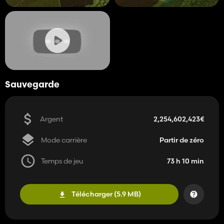
Sauvegarde
Argent
2,254,602,423€
Mode carrière
Partir de zéro
Temps de jeu
73 h 10 min
Télécharger (5.9 MB)