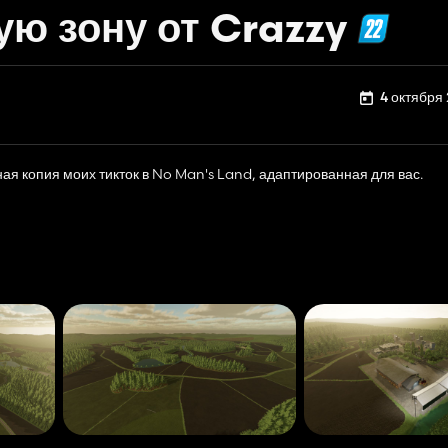
ю зону от Crazzy
4 октября 
ая копия моих тикток в No Man's Land, адаптированная для вас.
котором я все суммирую, и вы лучше поймете ;)
folder/YX1TyZIJ