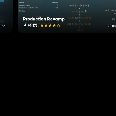
Production Revamp
99 376
022 г.
25 но