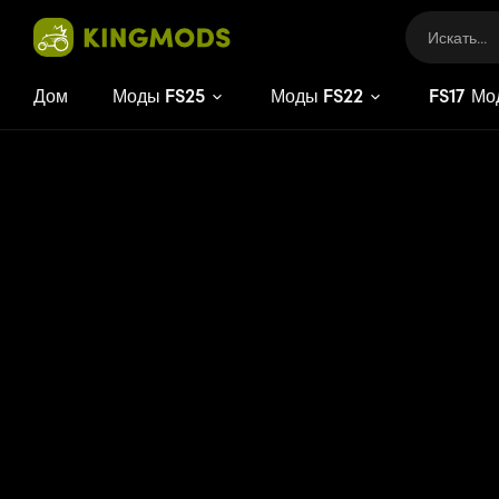
Дом
Моды FS25
Моды FS22
FS
17
Мо