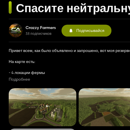
Спасите нейтральну
Crazzy Farmers
Подписывайся
38 подписчиков
Привет всем, как было объявлено и запрошено, вот моя резервн
На карте есть:
- 4 локации фермы
- Сто полей
Подробнее
- Деревня
- Промышленная зона
- БГА
Но чтобы узнать больше, я приглашаю вас посмотреть видео, в 
Ссылка для скачивания необходимых модов:
https://mega.nz/
Ключ расшифровки пакета: q5-IA9QDUMcOfdtvjPLt0g