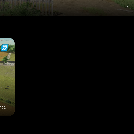
4 ап
024 г.