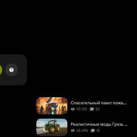
Спасательный пакет пожарных
93 015
50
Реалистичные моды Грязь / Реальный цвет грязи / Реальный
65 696
10