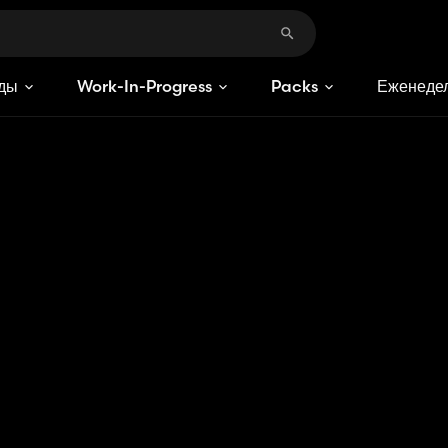
ды
Work-In-Progress
Packs
Еженедел