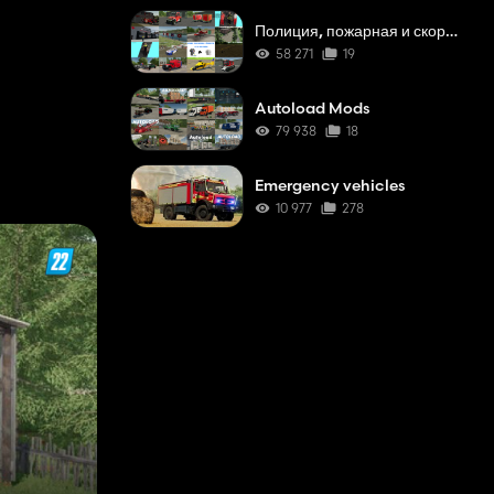
Полиция, пожарная и скорая помощь
58 271
19
Autoload Mods
79 938
18
Emergency vehicles
10 977
278