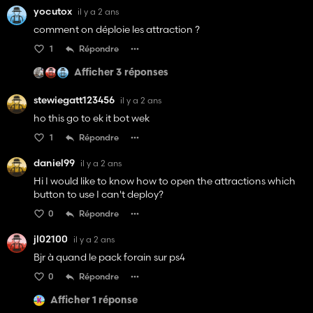
yocutox
il y a 2 ans
comment on déploie les attraction ?
1
Répondre
Afficher 3 réponses
stewiegatt123456
il y a 2 ans
ho this go to ek it bot wek
1
Répondre
daniel99
il y a 2 ans
Hi I would like to know how to open the attractions which
button to use I can't deploy?
0
Répondre
jl02100
il y a 2 ans
Bjr à quand le pack forain sur ps4
0
Répondre
Afficher 1 réponse