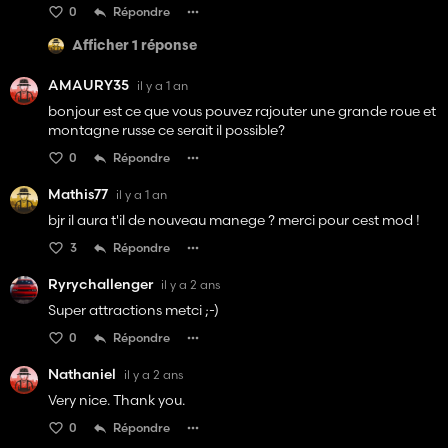
0
Répondre
Afficher 1 réponse
AMAURY35
il y a 1 an
bonjour est ce que vous pouvez rajouter une grande roue et
montagne russe ce serait il possible?
0
Répondre
Mathis77
il y a 1 an
bjr il aura t'il de nouveau manege ? merci pour cest mod !
3
Répondre
Ryrychallenger
il y a 2 ans
Super attractions metci ;-)
0
Répondre
Nathaniel
il y a 2 ans
Very nice. Thank you.
0
Répondre