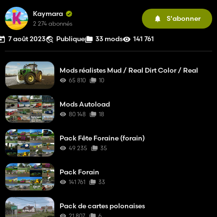
Kaymara
S'abonner
2 274 abonnés
7 août 2023
Publique
33 mods
141 761
Mods réalistes Mud / Real Dirt Color / Real
65 810
10
Mods Autoload
80 148
18
Pack Fête Foraine (forain)
49 235
35
Pack Forain
141 761
33
Pack de cartes polonaises
21 807
6