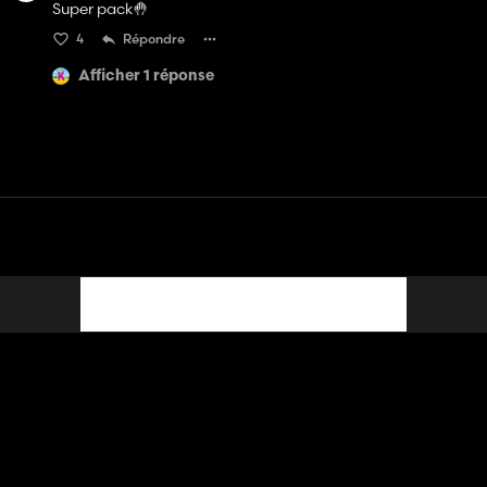
Super pack🤚
4
Répondre
Afficher 1 réponse
Contact
Aide
Conditions générales d'utilisation
Politique de confidentialité
Gérer les cookies
Français