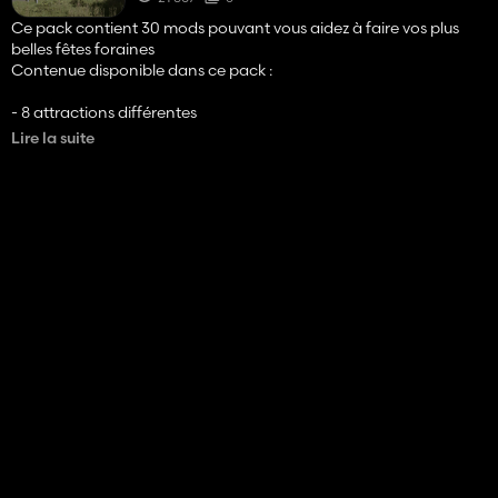
Ce pack contient 30 mods pouvant vous aidez à faire vos plus
belles fêtes foraines
Contenue disponible dans ce pack :
- 8 attractions différentes
- 4 caravanes ( de différentes attaches )
Lire la suite
- 4 stand de nourriture
- 8 camion ( de différentes marques )
- 2 voiture
- SIMPLE IC
le simple IC est requis pour déplier les différentes attraction,
caravanes et boutiques de ce pack.
Amusez-vous bien ! 😄