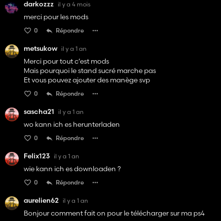
darkozzz
il y a 4 mois
merci pour les mods
0
Répondre
metsukow
il y a 1 an
Merci pour tout c’est mods
Mais pourquoi le stand sucré marche pas
Et vous pouvez ajouter des manège svp
0
Répondre
sascha21
il y a 1 an
wo kann ich es herunterladen
0
Répondre
Felix123
il y a 1 an
wie kann ich es downloaden ?
0
Répondre
aurelien62
il y a 1 an
Bonjour comment fait on pour le télécharger sur ma ps4