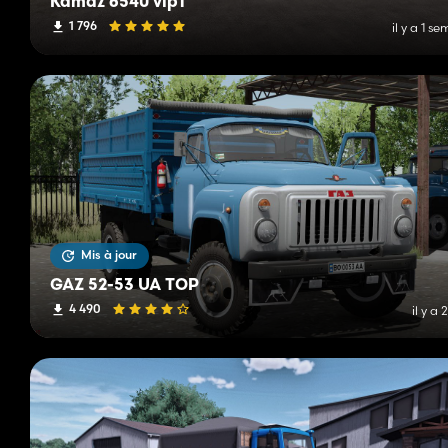
Kamaz 6540 vip1
1 796
il y a 1 s
Mis à jour
GAZ 52-53 UA TOP
4 490
il y a 