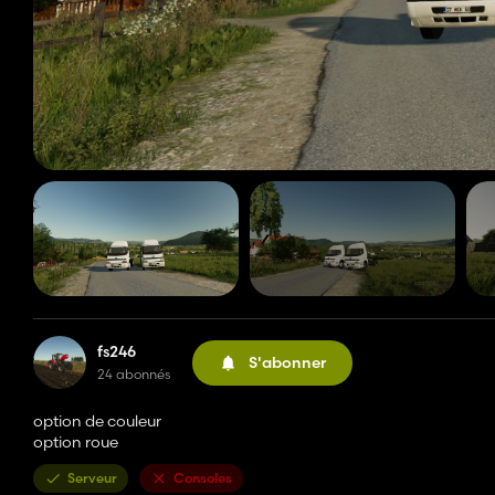
fs246
S'abonner
24 abonnés
option de couleur
option roue
Serveur
Consoles