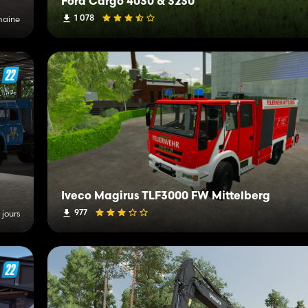
Ford Cargo 4030 & 3230
1 078
emaine
Iveco Magirus TLF3000 FW Mittelberg
977
2 jours