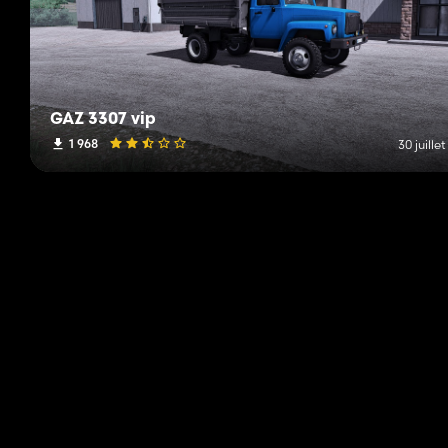
GAZ 3307 vip
1 968
30 juille