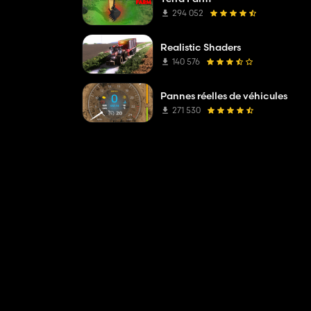
294 052
Realistic Shaders
140 576
Pannes réelles de véhicules
271 530