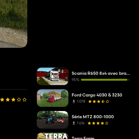
Scania R650 8x4 avec bras élévateur Joab
95%
Ford Cargo 4030 & 3230
1 078
Série MTZ 800-1000
1 614
Terra Farm