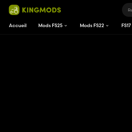
Accueil
Mods FS25
Mods FS22
FS
17