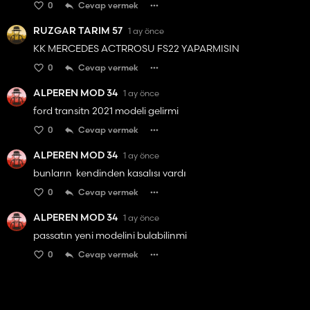
0
Cevap vermek
RUZGAR TARIM 57
1 ay önce
KK MERCEDES ACTRROSU FS22 YAPARMISIN
0
Cevap vermek
ALPEREN MOD 34
1 ay önce
ford transitn 2021 modeli gelirmi
0
Cevap vermek
ALPEREN MOD 34
1 ay önce
bunların kendinden kasalısı vardı
0
Cevap vermek
ALPEREN MOD 34
1 ay önce
passatın yeni modelini bulabilinmi
0
Cevap vermek