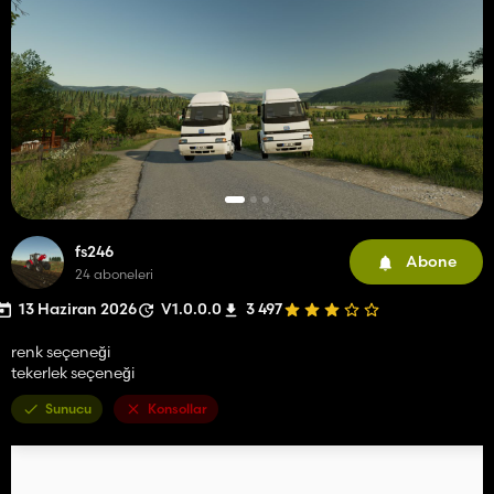
fs246
Abone
24 aboneleri
13 Haziran 2026
V1.0.0.0
3 497
renk seçeneği
tekerlek seçeneği
Sunucu
Konsollar