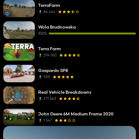
TerraFarm
86 444
Wola Brudnowska
100%
Terra Farm
294 160
Gaspardo SP8
939
Real Vehicle Breakdowns
271 663
John Deere 6M Medium Frame 2020
1 547