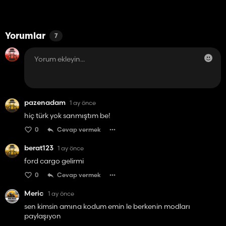
Yorumlar
7
pazenadam
1 ay önce
hiç türk yok sanmıştım be!
0
Cevap vermek
berat123
1 ay önce
ford cargo gelirmi
0
Cevap vermek
Meric
1 ay önce
sen kimsin amına kodum emin le berkenin modları
paylaşıyon