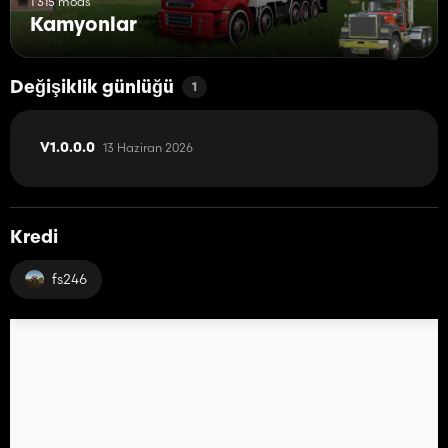
1 315 mods
Kamyonlar
Değişiklik günlüğü
1
13 Haziran 2026
V1.0.0.0
Kredi
fs246