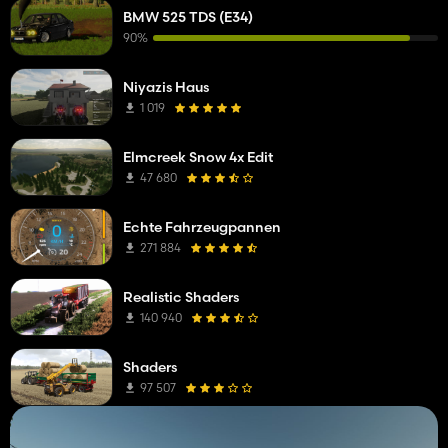
BMW 525 TDS (E34)
90%
Niyazis Haus
1 019
Elmcreek Snow 4x Edit
47 680
Echte Fahrzeugpannen
271 884
Realistic Shaders
140 940
Shaders
97 507