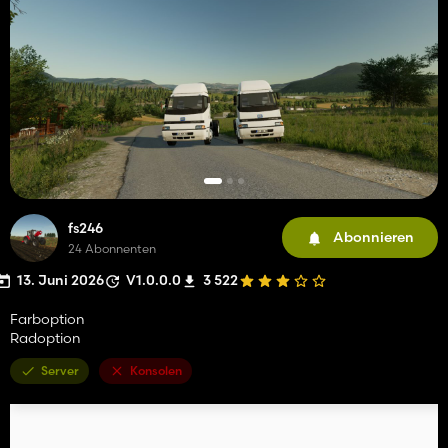
fs246
Abonnieren
24 Abonnenten
13. Juni 2026
V1.0.0.0
3 522
Farboption
Radoption
Server
Konsolen