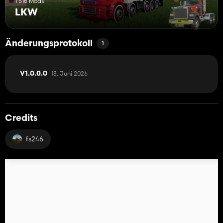
1 316 Mods
LKW
Änderungsprotokoll
1
13. Juni 2026
V1.0.0.0
Credits
fs246