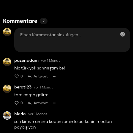
Kommentare
7
pazenadam
vor 1 Monat
hiç türk yok sanmıştım be!
0
Antwort
berat123
vor 1 Monat
ford cargo gelirmi
0
Antwort
Meric
vor 1 Monat
sen kimsin amına kodum emin le berkenin modları
paylaşıyon