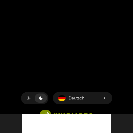
Kontakt
Hilfe
Nutzungsbedingungen
Datenschutz-Bestimmungen
Cookies verwalten
Deutsch
Copyright © 2018-2026
King UP SAS
. Alle Rechte
vorbehalten.