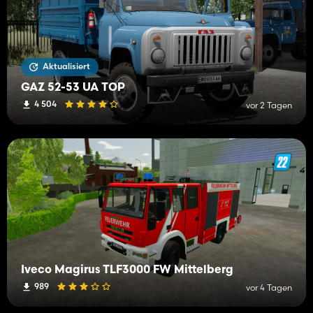
Aktualisiert
GAZ 52-53 UA TOP
4 504
vor 2 Tagen
Iveco Magirus TLF3000 FW Mittelberg
989
vor 4 Tagen