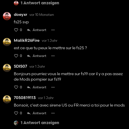
1 Antwort anzeigen
doeyxr
vor 10 Monaten
fs25 svp
0
Antwort
MalikR26Fire
vor 1 Jahr
est ce que tu peux le mettre sur le fs25 ?
0
Antwort
SDIS07
vor 1 Jahr
Bonjours pourriez vous le mettre sur fs19 car il y a pas assez
de Mods pompier sur fs19
0
Antwort
7050819113
vor 1 Jahr
Bonsoir, c'est avec sirene US ou FR merci a toi pour le mods
0
Antwort
1 Antwort anzeigen