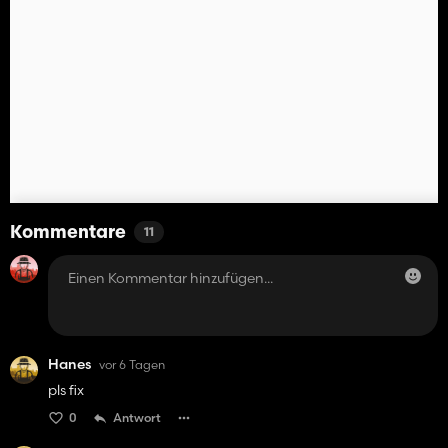
Kommentare
11
Hanes
vor 6 Tagen
pls fix
0
Antwort