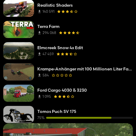
Realistic Shaders
140 591
Terra Farm
294 068
Elmcreek Snow 4x Edit
47 459
Krampe-Anhänger mit 100 Millionen Liter Fassungsvermögen
584
Ford Cargo 4030 & 3230
1 095
Tomos Puch SV 175
75%