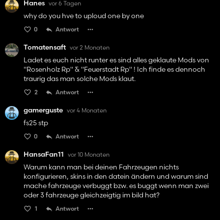
Hanes
vor 6 Tagen
why do you hve to uploud one by one
0
Antwort
Tomatensaft
vor 2 Monaten
Ladet es euch nicht runter es sind alles geklaute Mods von
"Rosenholz Rp" & "Feuerstadt Rp" ! Ich finde es dennoch
traurig das man solche Mods klaut.
2
Antwort
gamerguste
vor 4 Monaten
fs25 stp
0
Antwort
HansaFan11
vor 10 Monaten
Warum kann man bei deinen Fahrzeugen nichts
konfigurieren, skins in den datein ändern und warum sind
mache fahrzeuge verbuggt bzw. es buggt wenn man zwei
oder 3 fahrzeuge gleichzeigtig im bild hat?
1
Antwort