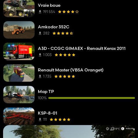
Vraie boue
191 554
Amkodor 352C
282
A3D - CCGC GIMAEX - Renault Kerax 2011
1 003
Renault Master (VBSA Oranget)
1 735
Map TP
100%
KSP-8-01
111